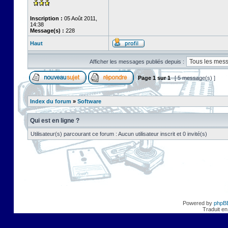
Inscription :
05 Août 2011,
14:38
Message(s) :
228
Haut
Afficher les messages publiés depuis :
Page
1
sur
1
[ 5 message(s) ]
Index du forum
»
Software
Qui est en ligne ?
Utilisateur(s) parcourant ce forum : Aucun utilisateur inscrit et 0 invité(s)
Powered by
phpB
Traduit en