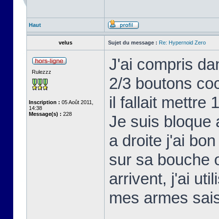
Haut
velus
Sujet du message :
Re: Hypernoid Zero
J'ai compris da
Rulezzz
2/3 boutons co
il fallait mettr
Inscription :
05 Août 2011,
14:38
Message(s) :
228
Je suis bloque
a droite j'ai bon 
sur sa bouche o
arrivent, j'ai uti
mes armes sais 