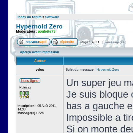
Index du forum
»
Software
Hypernoid Zero
Modérateur:
poulette73
Page
1
sur
1
[ 5 message(s) ]
Aperçu avant impression
Auteur
velus
Sujet du message :
Hypernoid Zero
Un super jeu m
Rulezzz
Je suis bloque 
bas a gauche e
Inscription :
05 Août 2011,
14:38
Message(s) :
228
Impossible a ti
Si on monte deu