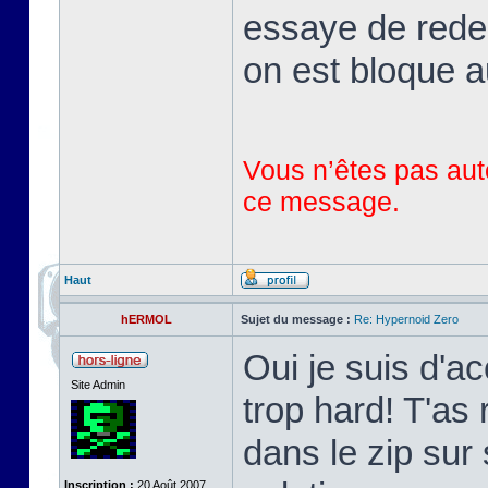
essaye de red
on est bloque a
Vous n’êtes pas auto
ce message.
Haut
hERMOL
Sujet du message :
Re: Hypernoid Zero
Oui je suis d'ac
Site Admin
trop hard! T'as 
dans le zip sur 
Inscription :
20 Août 2007,