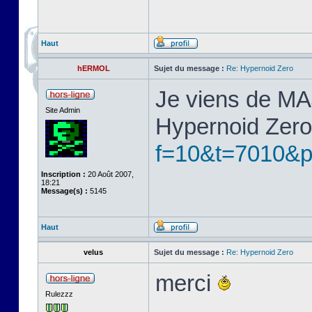
Haut
hERMOL
Sujet du message :
Re: Hypernoid Zero
Je viens de MA
Site Admin
Hypernoid Zer
f=10&t=7010&
Inscription :
20 Août 2007,
18:21
Message(s) :
5145
Haut
velus
Sujet du message :
Re: Hypernoid Zero
merci
Rulezzz