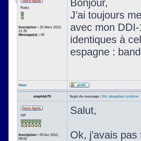
Bonjour,
Rulez
J'ai toujours me
avec mon DDI-1 
Inscription :
25 Mars 2023,
21:35
Message(s) :
40
identiques à ce
espagne : bande
Haut
stephbb75
Sujet du message :
Re: disquettes système
Salut,
VIP
Ok, j'avais pas
Inscription :
05 Avr 2012,
08:02