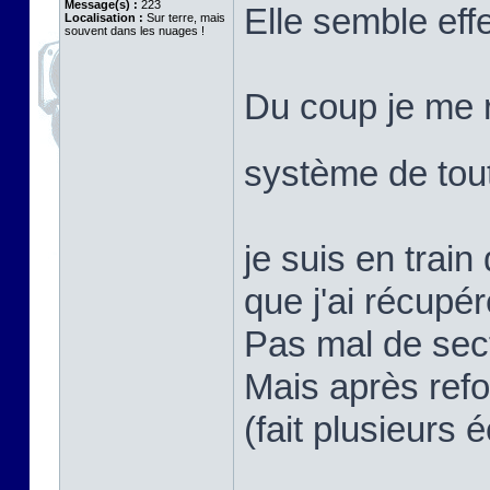
Message(s) :
223
Elle semble eff
Localisation :
Sur terre, mais
souvent dans les nuages !
Du coup je me 
système de tou
je suis en train 
que j'ai récupé
Pas mal de sec
Mais après refo
(fait plusieurs é