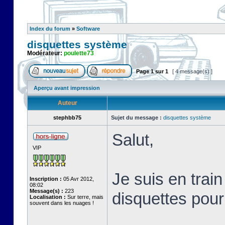
Index du forum
»
Software
disquettes système
Modérateur:
poulette73
Page
1
sur
1
[ 4 message(s) ]
Aperçu avant impression
Auteur
stephbb75
Sujet du message :
disquettes système
Salut,
VIP
Je suis en train
Inscription :
05 Avr 2012,
08:02
Message(s) :
223
disquettes pou
Localisation :
Sur terre, mais
souvent dans les nuages !