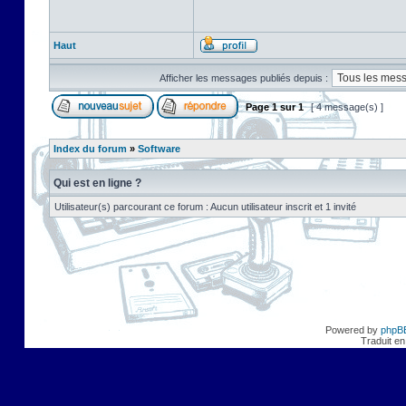
Haut
Afficher les messages publiés depuis :
Page
1
sur
1
[ 4 message(s) ]
Index du forum
»
Software
Qui est en ligne ?
Utilisateur(s) parcourant ce forum : Aucun utilisateur inscrit et 1 invité
Powered by
phpB
Traduit en