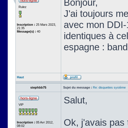
Bonjour,
Rulez
J'ai toujours me
avec mon DDI-1 
Inscription :
25 Mars 2023,
21:35
Message(s) :
40
identiques à ce
espagne : bande
Haut
stephbb75
Sujet du message :
Re: disquettes système
Salut,
VIP
Ok, j'avais pas
Inscription :
05 Avr 2012,
08:02