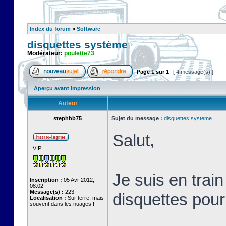
Index du forum
»
Software
disquettes système
Modérateur:
poulette73
Page
1
sur
1
[ 4 message(s) ]
Aperçu avant impression
Auteur
stephbb75
Sujet du message :
disquettes système
Salut,
VIP
Je suis en train
Inscription :
05 Avr 2012,
08:02
Message(s) :
223
disquettes pou
Localisation :
Sur terre, mais
souvent dans les nuages !