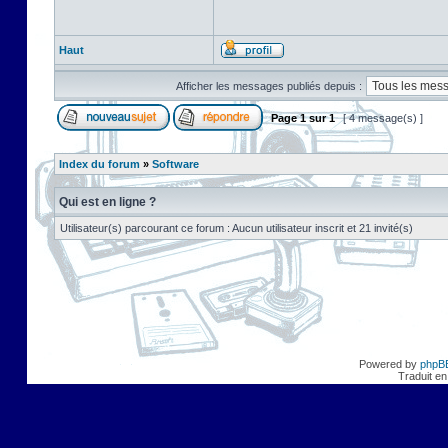
Haut
Afficher les messages publiés depuis :
Page
1
sur
1
[ 4 message(s) ]
Index du forum
»
Software
Qui est en ligne ?
Utilisateur(s) parcourant ce forum : Aucun utilisateur inscrit et 21 invité(s)
Powered by
phpB
Traduit en