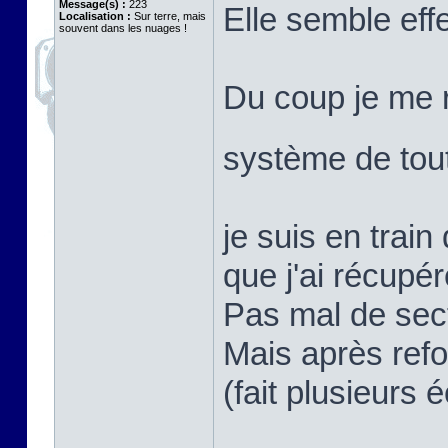
Message(s) :
223
Elle semble eff
Localisation :
Sur terre, mais
souvent dans les nuages !
Du coup je me 
système de tou
je suis en train 
que j'ai récupé
Pas mal de sec
Mais après refo
(fait plusieurs é