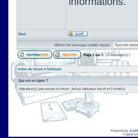
informations.
Haut
Afficher les messages publiés depuis :
Page
1
sur
1
[ 6 message(s) ]
Index du forum
»
Software
Qui est en ligne ?
Utilisateur(s) parcourant ce forum : Aucun utilisateur inscrit et 0 invité(s)
Powered by
phpB
Traduit en