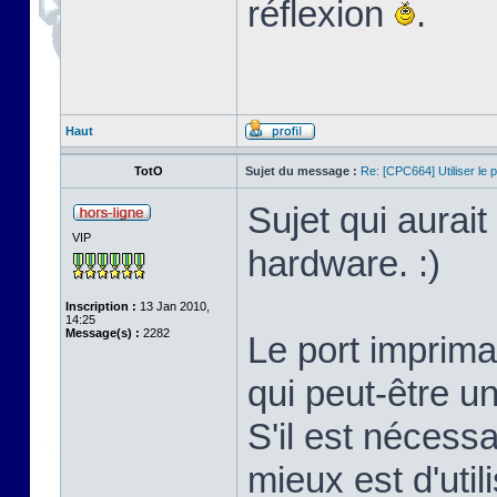
réflexion
.
Haut
TotO
Sujet du message :
Re: [CPC664] Utiliser le p
Sujet qui aurai
VIP
hardware. :)
Inscription :
13 Jan 2010,
14:25
Message(s) :
2282
Le port imprima
qui peut-être un
S'il est nécessa
mieux est d'util