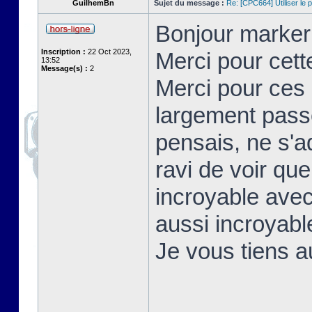
GuilhemBn
Sujet du message :
Re: [CPC664] Utiliser le p
Bonjour markerr
Inscription :
22 Oct 2023,
Merci pour cett
13:52
Message(s) :
2
Merci pour ces 
largement passé
pensais, ne s'a
ravi de voir qu
incroyable avec
aussi incroyable
Je vous tiens 