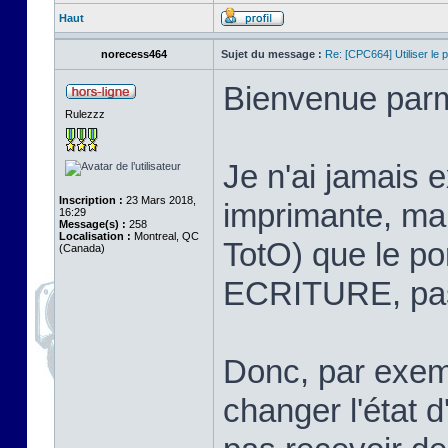
Haut
norecess464
Sujet du message :
Re: [CPC664] Utiliser le p
Bienvenue par
Rulezzz
Je n'ai jamais 
Inscription :
23 Mars 2018,
imprimante, mai
16:29
Message(s) :
258
Localisation :
Montreal, QC
TotO) que le po
(Canada)
ECRITURE, pas
Donc, par exem
changer l'état 