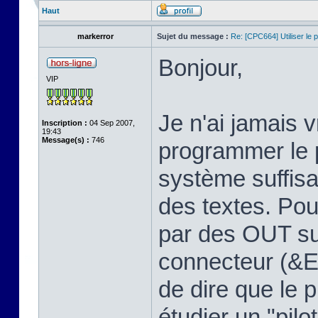
Haut
markerror
Sujet du message :
Re: [CPC664] Utiliser le p
Bonjour,
VIP
Je n'ai jamais
Inscription :
04 Sep 2007,
19:43
Message(s) :
746
programmer le p
système suffis
des textes. Pour
par des OUT su
connecteur (&E
de dire que le 
étudier un "pilo