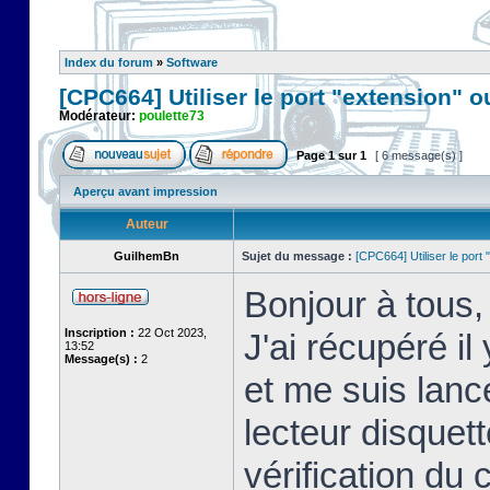
Index du forum
»
Software
[CPC664] Utiliser le port "extension" o
Modérateur:
poulette73
Page
1
sur
1
[ 6 message(s) ]
Aperçu avant impression
Auteur
GuilhemBn
Sujet du message :
[CPC664] Utiliser le port 
Bonjour à tous,
Inscription :
22 Oct 2023,
J'ai récupéré 
13:52
Message(s) :
2
et me suis lanc
lecteur disquett
vérification du c