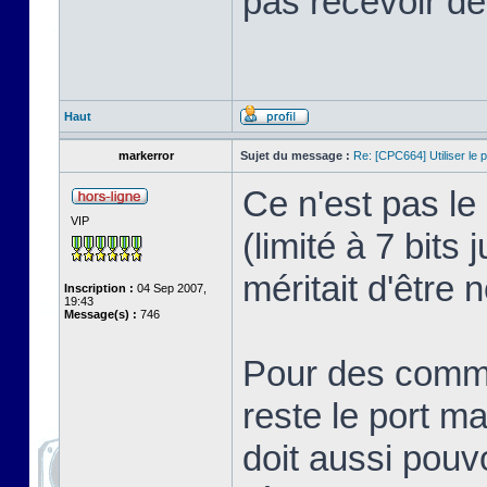
pas recevoir de
Haut
markerror
Sujet du message :
Re: [CPC664] Utiliser le p
Ce n'est pas le
VIP
(limité à 7 bit
méritait d'être 
Inscription :
04 Sep 2007,
19:43
Message(s) :
746
Pour des commun
reste le port ma
doit aussi pouvo