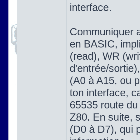
interface.
Communiquer av
en BASIC, impli
(read), WR (wri
d'entrée/sortie
(A0 à A15, ou pa
ton interface, ca
65535 route du
Z80. En suite, 
(D0 à D7), qui 