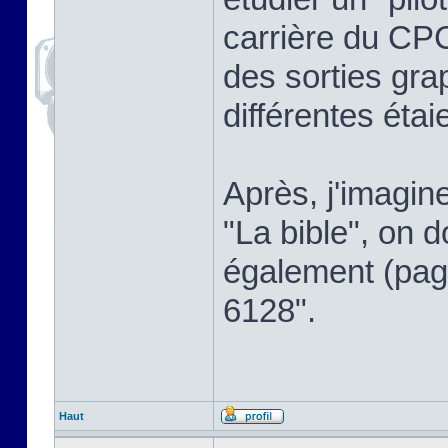
carrière du CPC,
des sorties gra
différentes étai
Après, j'imagin
"La bible", on d
également (page
6128".
Haut