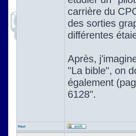
carrière du CPC,
des sorties gra
différentes étai
Après, j'imagin
"La bible", on d
également (page
6128".
Haut