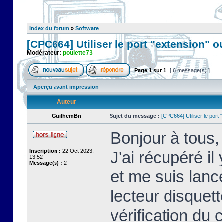
Index du forum
»
Software
[CPC664] Utiliser le port "extension" o
Modérateur:
poulette73
Page
1
sur
1
[ 6 message(s) ]
Aperçu avant impression
Auteur
GuilhemBn
Sujet du message :
[CPC664] Utiliser le port 
Bonjour à tous,
Inscription :
22 Oct 2023,
J'ai récupéré 
13:52
Message(s) :
2
et me suis lanc
lecteur disquett
vérification du c