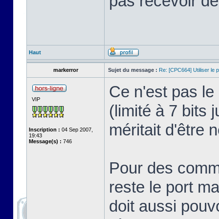
pas recevoir de
Haut
markerror
Sujet du message :
Re: [CPC664] Utiliser le p
Ce n'est pas le
VIP
(limité à 7 bit
méritait d'être 
Inscription :
04 Sep 2007,
19:43
Message(s) :
746
Pour des commun
reste le port ma
doit aussi pouvo