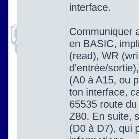
interface.
Communiquer av
en BASIC, impli
(read), WR (wri
d'entrée/sortie
(A0 à A15, ou pa
ton interface, ca
65535 route du
Z80. En suite, 
(D0 à D7), qui 