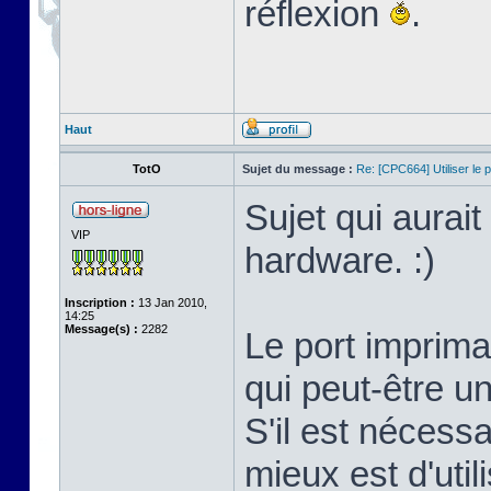
réflexion
.
Haut
TotO
Sujet du message :
Re: [CPC664] Utiliser le p
Sujet qui aurai
VIP
hardware. :)
Inscription :
13 Jan 2010,
14:25
Message(s) :
2282
Le port imprima
qui peut-être un
S'il est nécessa
mieux est d'util