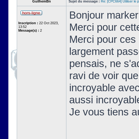
GuilhemBn
Sujet du message :
Re: [CPC664] Utiliser le p
Bonjour markerr
Inscription :
22 Oct 2023,
Merci pour cett
13:52
Message(s) :
2
Merci pour ces 
largement passé
pensais, ne s'a
ravi de voir qu
incroyable avec
aussi incroyable
Je vous tiens 