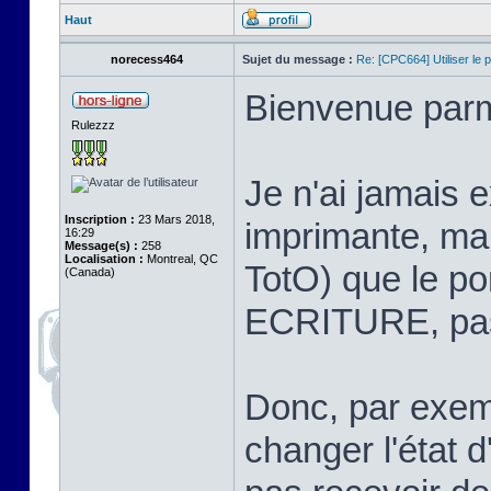
Haut
norecess464
Sujet du message :
Re: [CPC664] Utiliser le p
Bienvenue par
Rulezzz
Je n'ai jamais 
Inscription :
23 Mars 2018,
imprimante, mai
16:29
Message(s) :
258
Localisation :
Montreal, QC
TotO) que le po
(Canada)
ECRITURE, pas
Donc, par exem
changer l'état 