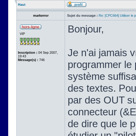
Haut
markerror
Sujet du message :
Re: [CPC664] Utiliser le p
Bonjour,
VIP
Je n'ai jamais
Inscription :
04 Sep 2007,
19:43
Message(s) :
746
programmer le p
système suffis
des textes. Pour
par des OUT su
connecteur (&E
de dire que le 
étudier un "pilo