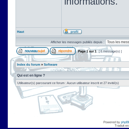
informations.
Haut
Afficher les messages publiés depuis :
Page
1
sur
1
[ 6 message(s) ]
Index du forum
»
Software
Qui est en ligne ?
Utilisateur(s) parcourant ce forum : Aucun utilisateur inscrit et 27 invité(s)
Powered by
phpB
Traduit en