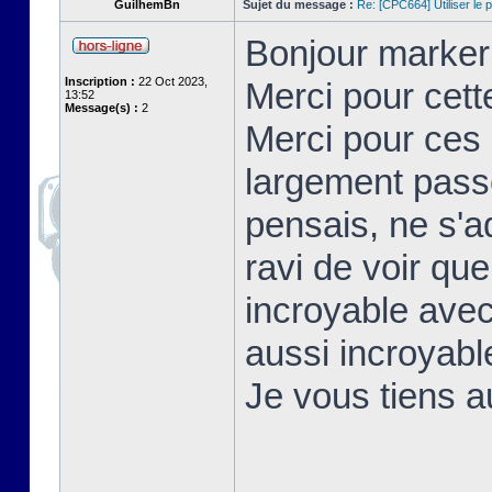
GuilhemBn
Sujet du message :
Re: [CPC664] Utiliser le p
Bonjour markerr
Inscription :
22 Oct 2023,
Merci pour cett
13:52
Message(s) :
2
Merci pour ces 
largement passé
pensais, ne s'a
ravi de voir qu
incroyable avec
aussi incroyable
Je vous tiens 