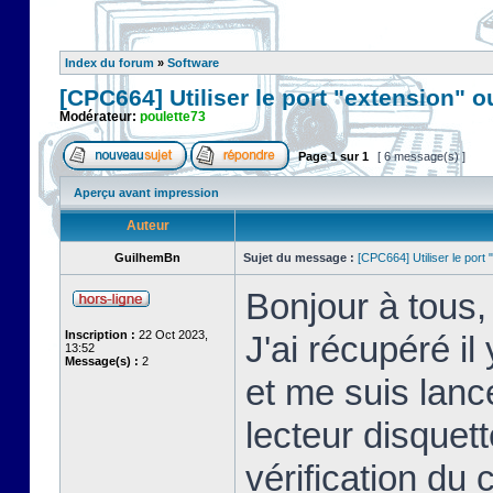
Index du forum
»
Software
[CPC664] Utiliser le port "extension" o
Modérateur:
poulette73
Page
1
sur
1
[ 6 message(s) ]
Aperçu avant impression
Auteur
GuilhemBn
Sujet du message :
[CPC664] Utiliser le port 
Bonjour à tous,
Inscription :
22 Oct 2023,
J'ai récupéré 
13:52
Message(s) :
2
et me suis lanc
lecteur disquett
vérification du c