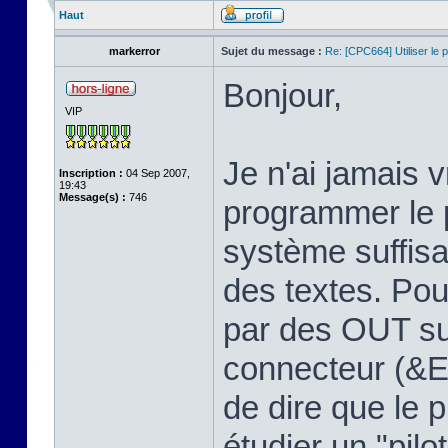
Haut
markerror
Sujet du message :
Re: [CPC664] Utiliser le p
Bonjour,
VIP
Je n'ai jamais
Inscription :
04 Sep 2007,
19:43
Message(s) :
746
programmer le p
système suffis
des textes. Pour
par des OUT su
connecteur (&E
de dire que le 
étudier un "pilo