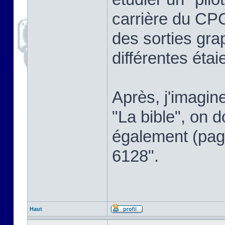
carrière du CPC,
des sorties gra
différentes étai
Après, j'imagin
"La bible", on d
également (page
6128".
Haut