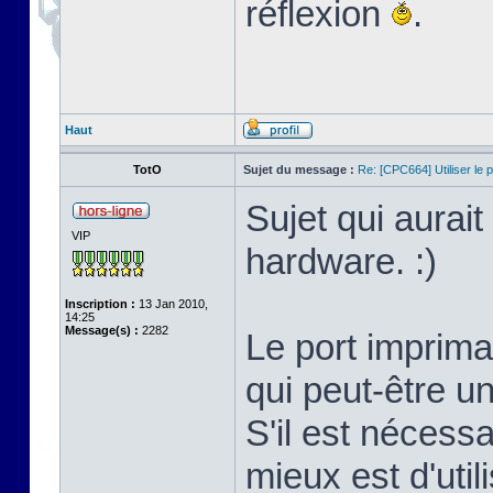
réflexion
.
Haut
TotO
Sujet du message :
Re: [CPC664] Utiliser le p
Sujet qui aurai
VIP
hardware. :)
Inscription :
13 Jan 2010,
14:25
Message(s) :
2282
Le port imprima
qui peut-être un
S'il est nécessa
mieux est d'util