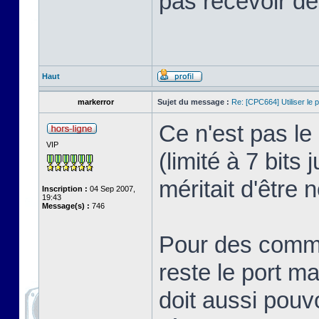
pas recevoir de
Haut
markerror
Sujet du message :
Re: [CPC664] Utiliser le p
Ce n'est pas le
VIP
(limité à 7 bit
méritait d'être 
Inscription :
04 Sep 2007,
19:43
Message(s) :
746
Pour des commun
reste le port ma
doit aussi pouvo