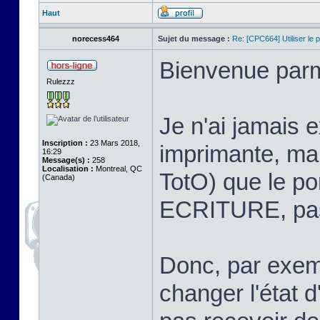
Haut
norecess464
Sujet du message :
Re: [CPC664] Utiliser le p
Bienvenue par
Rulezzz
Je n'ai jamais 
Inscription :
23 Mars 2018,
imprimante, mai
16:29
Message(s) :
258
Localisation :
Montreal, QC
TotO) que le po
(Canada)
ECRITURE, pas
Donc, par exem
changer l'état 