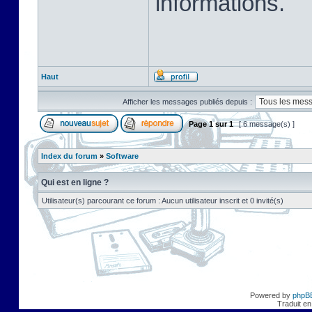
informations.
Haut
Afficher les messages publiés depuis :
Page
1
sur
1
[ 6 message(s) ]
Index du forum
»
Software
Qui est en ligne ?
Utilisateur(s) parcourant ce forum : Aucun utilisateur inscrit et 0 invité(s)
Powered by
phpB
Traduit en