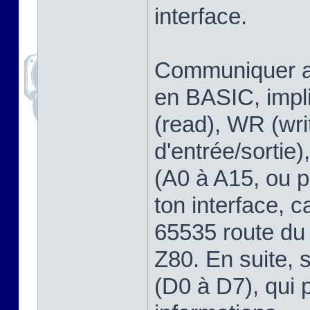
interface.
Communiquer av
en BASIC, impli
(read), WR (wri
d'entrée/sortie
(A0 à A15, ou pa
ton interface, ca
65535 route du
Z80. En suite, 
(D0 à D7), qui 