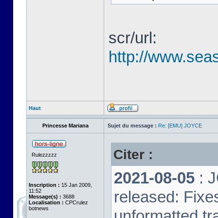
scr/url:
http://www.seas
Haut
Princesse Mariana
Sujet du message :
Re: [EMU] JOYCE
Citer :
Rulezzzzz
2021-08-05
: 
Inscription :
15 Jan 2009,
11:52
released: Fixe
Message(s) :
3688
Localisation :
CPCrulez
botnews
unformatted tr