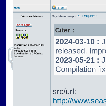
Haut
Princesse Mariana
Sujet du message :
Re: [EMU] JOYCE
Citer :
Rulezzzzz
2024-03-10 :
J
Inscription :
15 Jan 2009,
11:52
released. Impr
Message(s) :
3688
Localisation :
CPCrulez
botnews
2023-05-21 :
J
Compilation fi
src/url:
http://www.seas