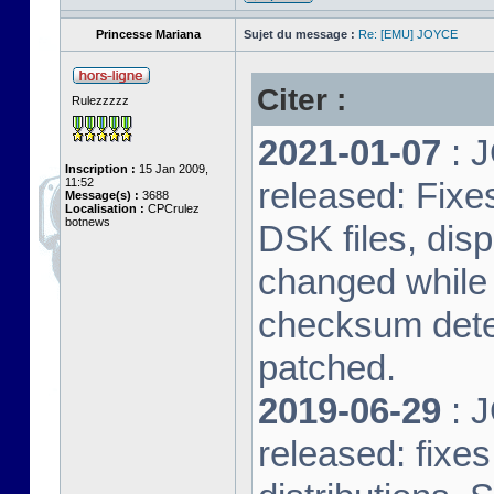
Princesse Mariana
Sujet du message :
Re: [EMU] JOYCE
Citer :
Rulezzzzz
2021-01-07
: J
Inscription :
15 Jan 2009,
11:52
released: Fixe
Message(s) :
3688
Localisation :
CPCrulez
botnews
DSK files, dis
changed while 
checksum dete
patched.
2019-06-29
: J
released: fixe