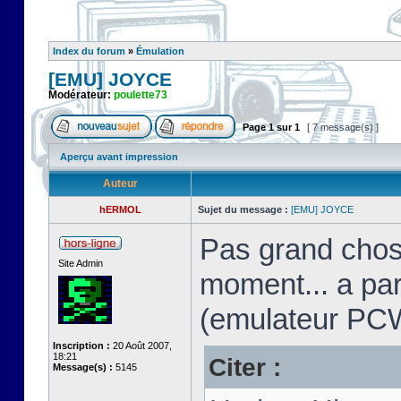
Index du forum
»
Émulation
[EMU] JOYCE
Modérateur:
poulette73
Page
1
sur
1
[ 7 message(s) ]
Aperçu avant impression
Auteur
hERMOL
Sujet du message :
[EMU] JOYCE
Pas grand chos
Site Admin
moment... a pa
(emulateur PC
Inscription :
20 Août 2007,
18:21
Citer :
Message(s) :
5145