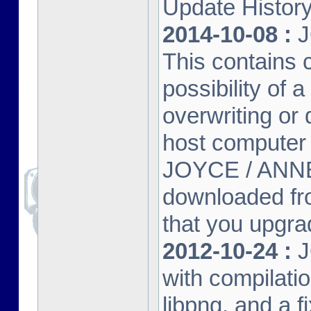
Update Histor
2014-10-08 :
J
This contains 
possibility of
overwriting or 
host computer
JOYCE / ANNE
downloaded fr
that you upgrad
2012-10-24 :
J
with compilatio
libpng, and a f