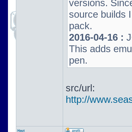
versions. Sinc
source builds
pack.
2016-04-16 :
J
This adds emula
pen.
src/url:
http://www.seas
Haut