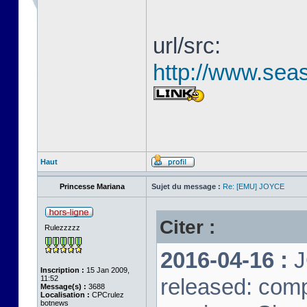
url/src:
http://www.seas
Haut
Princesse Mariana
Sujet du message :
Re: [EMU] JOYCE
Citer :
Rulezzzzz
2016-04-16 :
J
Inscription :
15 Jan 2009,
11:52
released: comp
Message(s) :
3688
Localisation :
CPCrulez
botnews