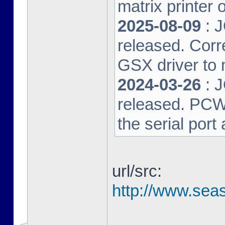
matrix printer 
2025-08-09
: 
released. Corre
GSX driver to
2024-03-26
: 
released. PCW-L
the serial port
url/src:
http://www.seas