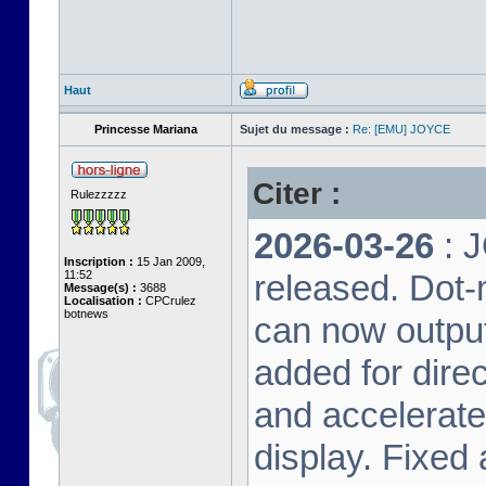
Haut
Princesse Mariana
Sujet du message :
Re: [EMU] JOYCE
Citer :
Rulezzzzz
2026-03-26
: 
Inscription :
15 Jan 2009,
11:52
released. Dot-
Message(s) :
3688
Localisation :
CPCrulez
botnews
can now output
added for dire
and accelerat
display. Fixed 