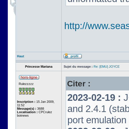
http://www.seas
Haut
Princesse Mariana
Sujet du message :
Re: [EMU] JOYCE
Citer :
Rulezzzzz
2023-02-19 :
J
Inscription :
15 Jan 2009,
11:52
and 2.4.1 (stab
Message(s) :
3688
Localisation :
CPCrulez
botnews
port emulation