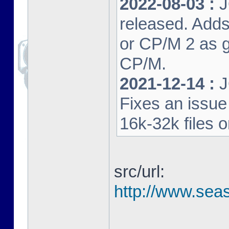
2022-08-03 :
J
released. Adds
or CP/M 2 as 
CP/M.
2021-12-14 :
J
Fixes an issu
16k-32k files 
src/url:
http://www.seas