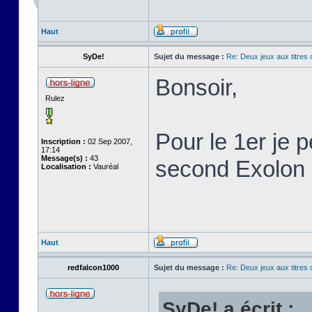
Haut
SyDe!
Sujet du message :
Re: Deux jeux aux titres 
Bonsoir,
Rulez
Pour le 1er je 
Inscription :
02 Sep 2007,
17:14
Message(s) :
43
second Exolon
Localisation :
Vauréal
Haut
redfalcon1000
Sujet du message :
Re: Deux jeux aux titres 
SyDe! a écrit :