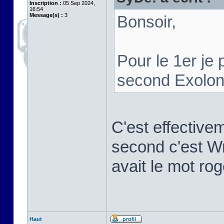
Inscription :
05 Sep 2024,
16:54
Message(s) :
3
Bonsoir,
Pour le 1er je
second Exolo
C'est effective
second c'est Wr
avait le mot ro
Haut