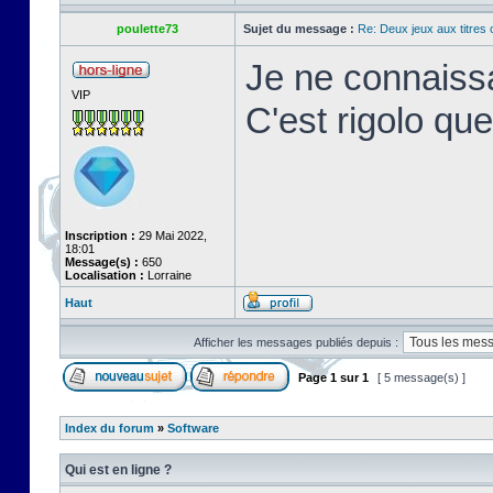
poulette73
Sujet du message :
Re: Deux jeux aux titres 
Je ne connaiss
VIP
C'est rigolo qu
Inscription :
29 Mai 2022,
18:01
Message(s) :
650
Localisation :
Lorraine
Haut
Afficher les messages publiés depuis :
Page
1
sur
1
[ 5 message(s) ]
Index du forum
»
Software
Qui est en ligne ?