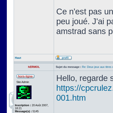
Ce n'est pas un
peu joué. J'ai 
amstrad sans po
Haut
hERMOL
Sujet du message :
Re: Deux jeux aux titres 
Hello, regarde 
Site Admin
https://cpcrule
001.htm
Inscription :
20 Août 2007,
18:21
Message(s) :
5145