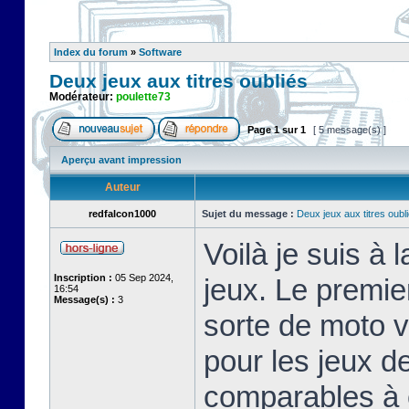
Index du forum
»
Software
Deux jeux aux titres oubliés
Modérateur:
poulette73
Page
1
sur
1
[ 5 message(s) ]
Aperçu avant impression
Auteur
redfalcon1000
Sujet du message :
Deux jeux aux titres oubl
Voilà je suis à 
Inscription :
05 Sep 2024,
jeux. Le premier
16:54
Message(s) :
3
sorte de moto 
pour les jeux d
comparables à c