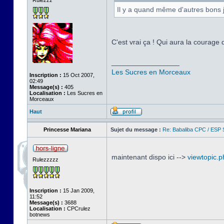
Rulezzz
Il y a quand même d'autres bons 
C'est vrai ça ! Qui aura la courag
_________________
Les Sucres en Morceaux
Inscription :
15 Oct 2007,
02:49
Message(s) :
405
Localisation :
Les Sucres en
Morceaux
Haut
Princesse Mariana
Sujet du message :
Re: Babaliba CPC / ESP 
maintenant dispo ici -->
viewtopic.
Rulezzzzz
Inscription :
15 Jan 2009,
11:52
Message(s) :
3688
Localisation :
CPCrulez
botnews