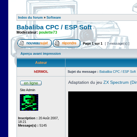
Index du forum
»
Software
Babaliba CPC / ESP Soft
Modérateur:
poulette73
Page
1
sur
1
[ 7 message(s) ]
Aperçu avant impression
Auteur
hERMOL
Sujet du message :
Babaliba CPC / ESP Soft
Adaptation du jeu
ZX Spectrum (Di
Site Admin
Inscription :
20 Août 2007,
18:21
Message(s) :
5145