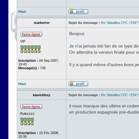
Haut
markerror
Sujet du message :
Re: Babaliba CPC / ESP 
Bonjour,
VIP
Je n'ai jamais été fan de ce type 
On attendra la version finale pour 
Inscription :
04 Sep 2007,
Il y a quand même d'autres bons j
19:43
Message(s) :
746
Haut
kawickboy
Sujet du message :
Re: Babaliba CPC / ESP 
il nous manque des ultima et codem
en production espagnole pré-dustin 
Rulezzzz
Inscription :
15 Fév 2008,
15:35