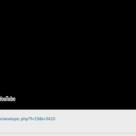
m/viewtopic.php?f=19&t=3410