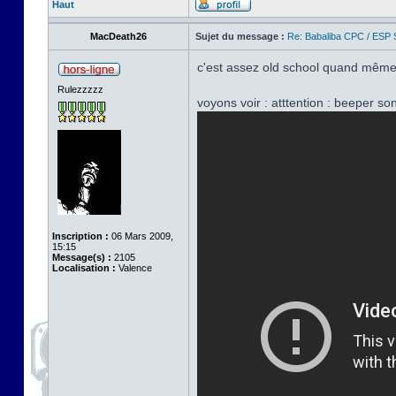
Haut
MacDeath26
Sujet du message :
Re: Babaliba CPC / ESP 
c'est assez old school quand même.
Rulezzzzz
voyons voir : atttention : beeper sono
Inscription :
06 Mars 2009,
15:15
Message(s) :
2105
Localisation :
Valence