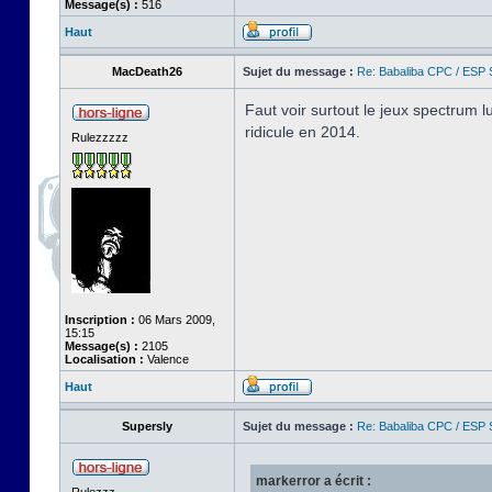
Message(s) :
516
Haut
MacDeath26
Sujet du message :
Re: Babaliba CPC / ESP 
Faut voir surtout le jeux spectrum 
ridicule en 2014.
Rulezzzzz
Inscription :
06 Mars 2009,
15:15
Message(s) :
2105
Localisation :
Valence
Haut
Supersly
Sujet du message :
Re: Babaliba CPC / ESP 
markerror a écrit :