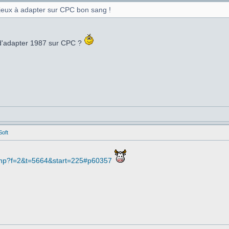
jeux à adapter sur CPC bon sang !
e d'adapter 1987 sur CPC ?
Soft
php?f=2&t=5664&start=225#p60357