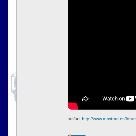
src/url:
http://www.amstrad.es/foru