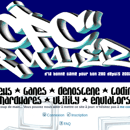
coup de main... Vous pouvez nous aider à mettre ce site à jour: n'hésitez pas à
me con
Connexion
Inscription
FAQ