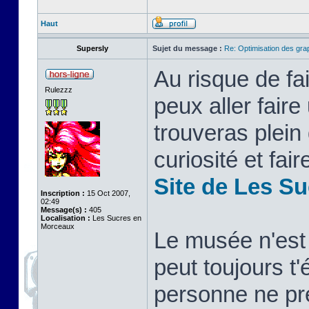
Haut
Supersly
Sujet du message :
Re: Optimisation des gr
Au risque de fa
Rulezzz
peux aller faire
trouveras plein
curiosité et fai
Site de Les S
Inscription :
15 Oct 2007,
02:49
Message(s) :
405
Localisation :
Les Sucres en
Morceaux
Le musée n'est 
peut toujours t'
personne ne pr