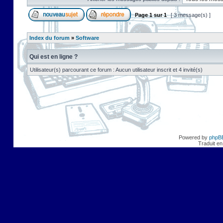
Page
1
sur
1
[ 3 message(s) ]
Index du forum
»
Software
Qui est en ligne ?
Utilisateur(s) parcourant ce forum : Aucun utilisateur inscrit et 4 invité(s)
Powered by
phpB
Traduit en