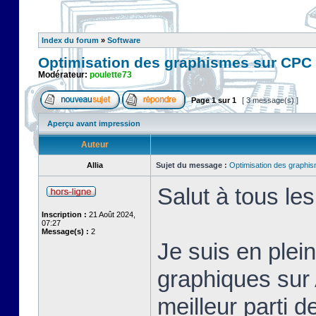
Index du forum
»
Software
Optimisation des graphismes sur CPC
Modérateur:
poulette73
Page
1
sur
1
[ 3 message(s) ]
Aperçu avant impression
Auteur
Allia
Sujet du message :
Optimisation des graphi
Salut à tous le
Inscription :
21 Août 2024,
07:27
Message(s) :
2
Je suis en plein
graphiques sur A
meilleur parti 