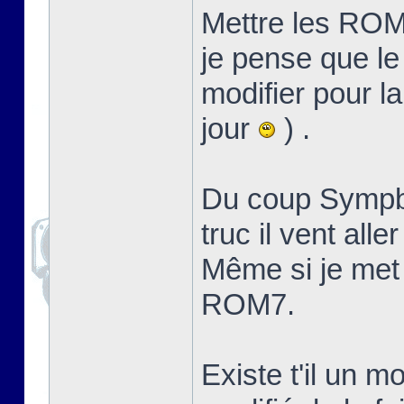
Mettre les ROM 
je pense que l
modifier pour l
jour
) .
Du coup SympbO
truc il vent all
Même si je met 
ROM7.
Existe t'il un 