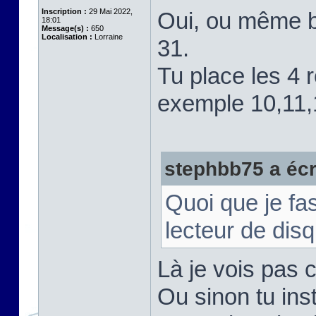
Inscription :
29 Mai 2022,
Oui, ou même bi
18:01
Message(s) :
650
Localisation :
Lorraine
31.
Tu place les 4 
exemple 10,11,
stephbb75 a écri
Quoi que je fas
lecteur de disq
Là je vois pas 
Ou sinon tu ins