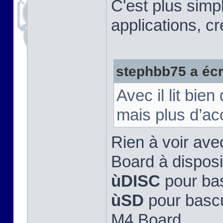
C'est plus simp
applications, c
stephbb75 a écri
Avec il lit bie
mais plus d’ac
Rien à voir avec
Board à disposit
ùDISC
pour bas
ùSD
pour bascu
M4 Board.