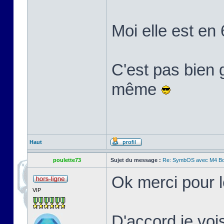
Moi elle est en 
C'est pas bien 
même
Haut
poulette73
Sujet du message :
Re: SymbOS avec M4 Boa
Ok merci pour l
VIP
D'accord je voi