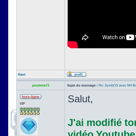
Haut
poulette73
Sujet du message :
Re: SymbOS avec M4 Boa
Salut,
VIP
J'ai modifié t
vidéo Youtube