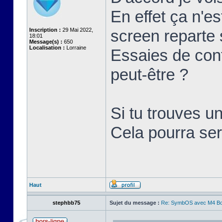
En effet ça n'e
Inscription :
29 Mai 2022,
screen reparte s
18:01
Message(s) :
650
Localisation :
Lorraine
Essaies de con
peut-être ?
Si tu trouves un
Cela pourra ser
Haut
stephbb75
Sujet du message :
Re: SymbOS avec M4 Boa