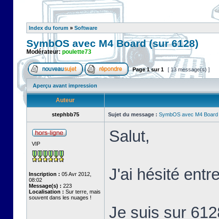
Index du forum
»
Software
SymbOS avec M4 Board (sur 6128)
Modérateur:
poulette73
Page
1
sur
1
[ 13 message(s) ]
Aperçu avant impression
Auteur
stephbb75
Sujet du message :
SymbOS avec M4 Board 
Salut,
VIP
J'ai hésité ent
Inscription :
05 Avr 2012,
08:02
Message(s) :
223
Localisation :
Sur terre, mais
souvent dans les nuages !
Je suis sur 61