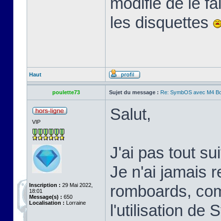
modifié de le f
les disquettes
Haut
poulette73
Sujet du message :
Re: SymbOS avec M4 Boa
Salut,
VIP
J'ai pas tout s
Je n'ai jamais 
Inscription :
29 Mai 2022,
romboards, com
18:01
Message(s) :
650
Localisation :
Lorraine
l'utilisation d