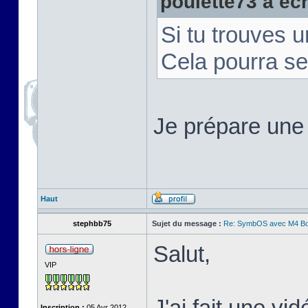
poulette73 a écri
Si tu trouves u
Cela pourra se
Je prépare une 
Haut
stephbb75
Sujet du message :
Re: SymbOS avec M4 Boa
Salut,
VIP
J'ai fait une vi
Inscription :
05 Avr 2012,