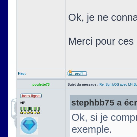
Ok, je ne conna
Merci pour ces 
Haut
poulette73
Sujet du message :
Re: SymbOS avec M4 Boa
stephbb75 a écri
VIP
Ok, si je comp
exemple.