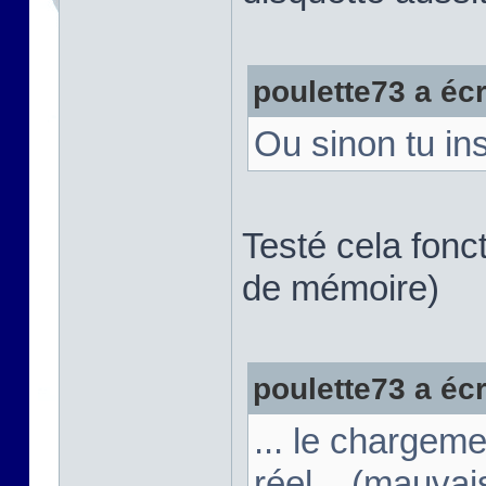
poulette73 a écri
Ou sinon tu in
Testé cela fonct
de mémoire)
poulette73 a écri
... le chargeme
réel... (mauva