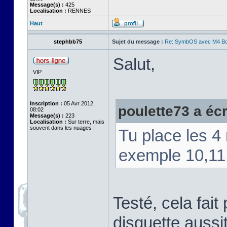
Message(s) :
425
Localisation :
RENNES
Haut
stephbb75
Sujet du message :
Re: SymbOS avec M4 Boa
Salut,
VIP
Inscription :
05 Avr 2012,
poulette73 a écri
08:02
Message(s) :
223
Localisation :
Sur terre, mais
souvent dans les nuages !
Tu place les 4 
exemple 10,11
Testé, cela fait 
disquette aussi