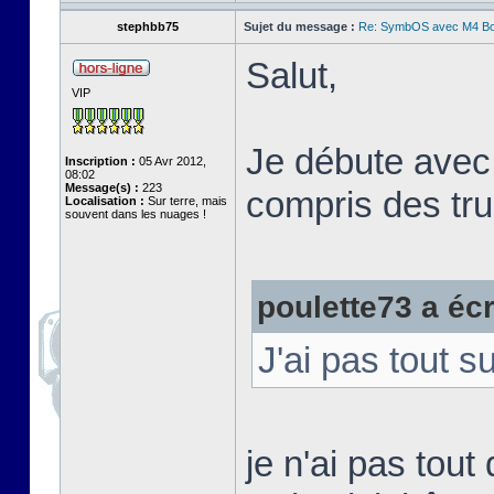
stephbb75
Sujet du message :
Re: SymbOS avec M4 Boa
Salut,
VIP
Je débute avec l
Inscription :
05 Avr 2012,
08:02
Message(s) :
223
compris des tr
Localisation :
Sur terre, mais
souvent dans les nuages !
poulette73 a écri
J'ai pas tout s
je n'ai pas tout