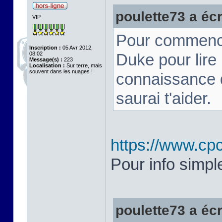
poulette73 a écri
VIP
Pour commence
Inscription :
05 Avr 2012,
08:02
Duke pour lire
Message(s) :
223
Localisation :
Sur terre, mais
souvent dans les nuages !
connaissance de
saurai t'aider.
https://www.cpc
Pour info simpl
poulette73 a écri