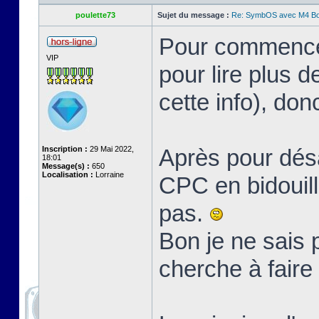
poulette73
Sujet du message :
Re: SymbOS avec M4 Boa
Pour commencer
VIP
pour lire plus 
cette info), don
Inscription :
29 Mai 2022,
Après pour dés
18:01
Message(s) :
650
Localisation :
Lorraine
CPC en bidouilla
pas.
Bon je ne sais
cherche à faire