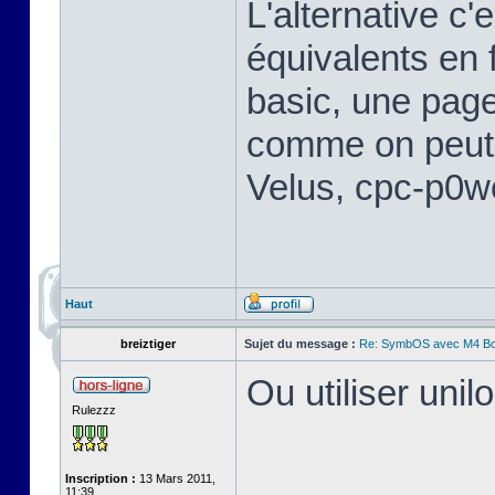
L'alternative c
équivalents en 
basic, une page
comme on peut 
Velus, cpc-p0w
Haut
breiztiger
Sujet du message :
Re: SymbOS avec M4 Boa
Ou utiliser uni
Rulezzz
Inscription :
13 Mars 2011,
11:39