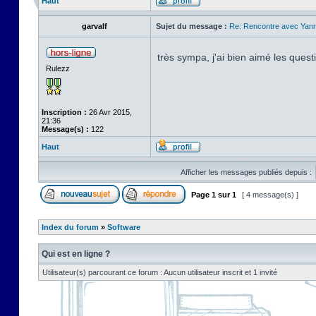
Haut
garvalf
Sujet du message :
Re: Rencontre avec Yann
très sympa, j'ai bien aimé les ques
Rulezz
Inscription :
26 Avr 2015,
21:36
Message(s) :
122
Haut
Afficher les messages publiés depuis :
Page
1
sur
1
[ 4 message(s) ]
Index du forum
»
Software
Qui est en ligne ?
Utilisateur(s) parcourant ce forum : Aucun utilisateur inscrit et 1 invité