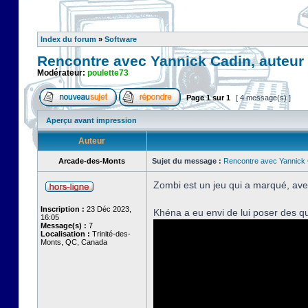
Index du forum
»
Software
Rencontre avec Yannick Cadin, auteur
Modérateur:
poulette73
Page
1
sur
1
[ 4 message(s) ]
Aperçu avant impression
Auteur
Arcade-des-Monts
Sujet du message :
Rencontre avec Yannick 
Zombi est un jeu qui a marqué, ave
Inscription :
23 Déc 2023,
Khéna a eu envi de lui poser des q
16:05
Message(s) :
7
Localisation :
Trinité-des-
Monts, QC, Canada