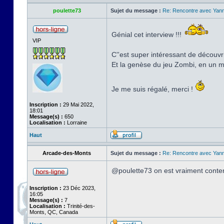
poulette73
Sujet du message :
Re: Rencontre avec Yann
Génial cet interview !!!
VIP
C''est super intéressant de découvrir
Et la genèse du jeu Zombi, en un
Je me suis régalé, merci !
Inscription :
29 Mai 2022,
18:01
Message(s) :
650
Localisation :
Lorraine
Haut
Arcade-des-Monts
Sujet du message :
Re: Rencontre avec Yann
@poulette73 on est vraiment conten
Inscription :
23 Déc 2023,
16:05
Message(s) :
7
Localisation :
Trinité-des-
Monts, QC, Canada