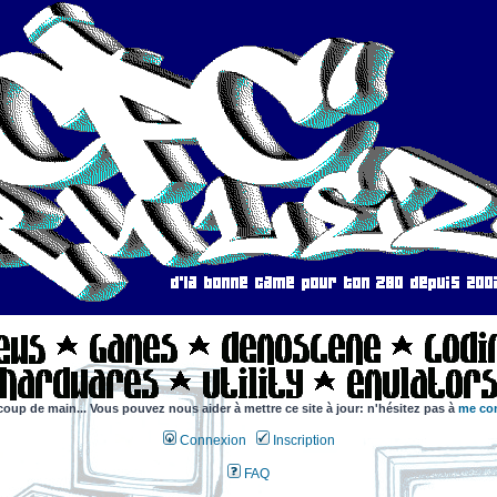
coup de main... Vous pouvez nous aider à mettre ce site à jour: n'hésitez pas à
me con
Connexion
Inscription
FAQ