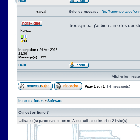
Haut
garvalf
Sujet du message :
Re: Rencontre avec Yann
très sympa, j'ai bien aimé les ques
Rulezz
Inscription :
26 Avr 2015,
21:36
Message(s) :
122
Haut
Afficher les messa
Page
1
sur
1
[ 4 message(s) ]
Index du forum
»
Software
Qui est en ligne ?
Utilisateur(s) parcourant ce forum : Aucun utilisateur inscrit et 2 invité(s)