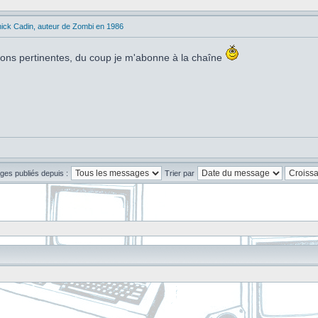
ick Cadin, auteur de Zombi en 1986
tions pertinentes, du coup je m'abonne à la chaîne
ges publiés depuis :
Trier par