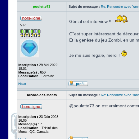
poulette73
Sujet du message :
Re: Rencontre avec Yann
Génial cet interview !!!
VIP
C''est super intéressant de découvrir
Et la genèse du jeu Zombi, en un
Je me suis régalé, merci !
Inscription :
29 Mai 2022,
18:01
Message(s) :
650
Localisation :
Lorraine
Haut
Arcade-des-Monts
Sujet du message :
Re: Rencontre avec Yann
@poulette73 on est vraiment conten
Inscription :
23 Déc 2023,
16:05
Message(s) :
7
Localisation :
Trinité-des-
Monts, QC, Canada