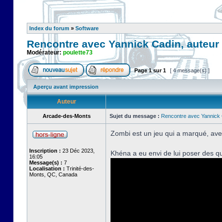
Index du forum
»
Software
Rencontre avec Yannick Cadin, auteur
Modérateur:
poulette73
Page
1
sur
1
[ 4 message(s) ]
Aperçu avant impression
Auteur
Arcade-des-Monts
Sujet du message :
Rencontre avec Yannick 
Zombi est un jeu qui a marqué, ave
Inscription :
23 Déc 2023,
Khéna a eu envi de lui poser des q
16:05
Message(s) :
7
Localisation :
Trinité-des-
Monts, QC, Canada