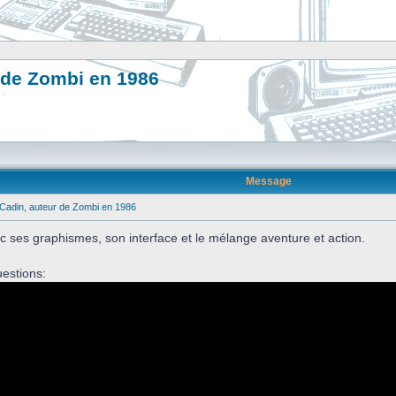
 de Zombi en 1986
Message
Cadin, auteur de Zombi en 1986
c ses graphismes, son interface et le mélange aventure et action.
uestions: