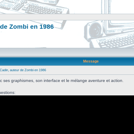
 de Zombi en 1986
Message
Cadin, auteur de Zombi en 1986
c ses graphismes, son interface et le mélange aventure et action.
uestions: