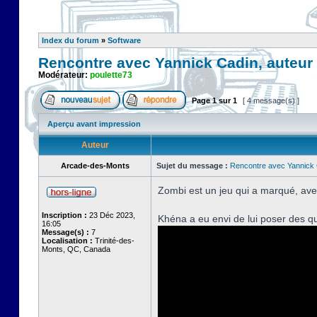
Index du forum
»
Software
Rencontre avec Yannick Cadin, auteur
Modérateur:
poulette73
Page
1
sur
1
[ 4 message(s) ]
Aperçu avant impression
Auteur
Arcade-des-Monts
Sujet du message :
Rencontre avec Yannick 
Zombi est un jeu qui a marqué, ave
Inscription :
23 Déc 2023,
Khéna a eu envi de lui poser des q
16:05
Message(s) :
7
Localisation :
Trinité-des-
Monts, QC, Canada