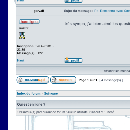
Haut
garvalf
Sujet du message :
Re: Rencontre avec Yann
très sympa, j'ai bien aimé les ques
Rulezz
Inscription :
26 Avr 2015,
21:36
Message(s) :
122
Haut
Afficher les messa
Page
1
sur
1
[ 4 message(s) ]
Index du forum
»
Software
Qui est en ligne ?
Utilisateur(s) parcourant ce forum : Aucun utilisateur inscrit et 1 invité