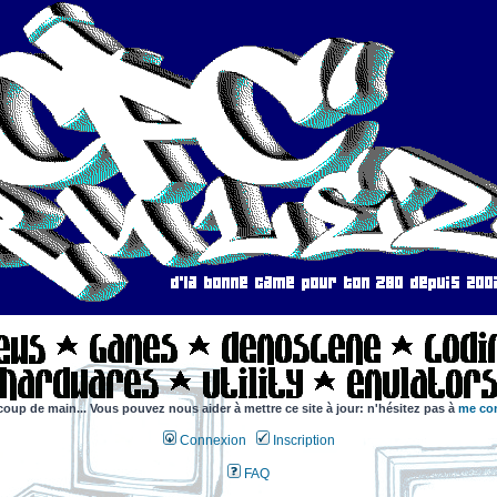
coup de main... Vous pouvez nous aider à mettre ce site à jour: n'hésitez pas à
me con
Connexion
Inscription
FAQ