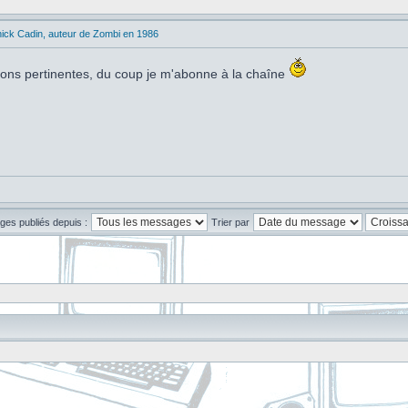
ick Cadin, auteur de Zombi en 1986
tions pertinentes, du coup je m'abonne à la chaîne
ges publiés depuis :
Trier par