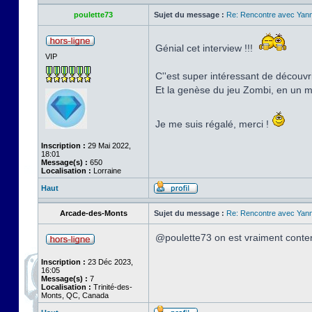
poulette73
Sujet du message :
Re: Rencontre avec Yann
Génial cet interview !!!
VIP
C''est super intéressant de découvrir
Et la genèse du jeu Zombi, en un
Je me suis régalé, merci !
Inscription :
29 Mai 2022,
18:01
Message(s) :
650
Localisation :
Lorraine
Haut
Arcade-des-Monts
Sujet du message :
Re: Rencontre avec Yann
@poulette73 on est vraiment conten
Inscription :
23 Déc 2023,
16:05
Message(s) :
7
Localisation :
Trinité-des-
Monts, QC, Canada