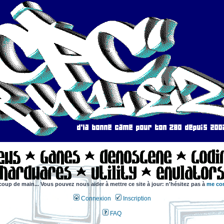
coup de main... Vous pouvez nous aider à mettre ce site à jour: n'hésitez pas à
me con
Connexion
Inscription
FAQ