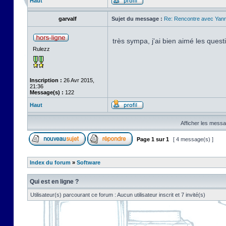
Haut
garvalf
Sujet du message :
Re: Rencontre avec Yann
très sympa, j'ai bien aimé les ques
Rulezz
Inscription :
26 Avr 2015,
21:36
Message(s) :
122
Haut
Afficher les messa
Page
1
sur
1
[ 4 message(s) ]
Index du forum
»
Software
Qui est en ligne ?
Utilisateur(s) parcourant ce forum : Aucun utilisateur inscrit et 7 invité(s)