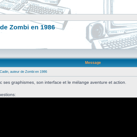
 de Zombi en 1986
Message
Cadin, auteur de Zombi en 1986
c ses graphismes, son interface et le mélange aventure et action.
uestions: