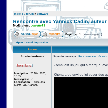
Index du forum
»
Software
Rencontre avec Yannick Cadin, auteur
Modérateur:
poulette73
Page
1
sur
1
[ 4 message(s) ]
Aperçu avant impression
Auteur
Arcade-des-Monts
Sujet du message :
Rencontre avec Yannick 
Zombi est un jeu qui a marqué, ave
Inscription :
23 Déc 2023,
Khéna a eu envi de lui poser des q
16:05
Message(s) :
7
Localisation :
Trinité-des-
Monts, QC, Canada