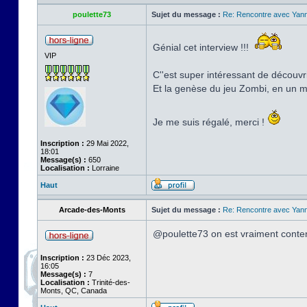
poulette73
Sujet du message :
Re: Rencontre avec Yann
Génial cet interview !!!
VIP
C''est super intéressant de découvrir
Et la genèse du jeu Zombi, en un
Je me suis régalé, merci !
Inscription :
29 Mai 2022,
18:01
Message(s) :
650
Localisation :
Lorraine
Haut
Arcade-des-Monts
Sujet du message :
Re: Rencontre avec Yann
@poulette73 on est vraiment conten
Inscription :
23 Déc 2023,
16:05
Message(s) :
7
Localisation :
Trinité-des-
Monts, QC, Canada