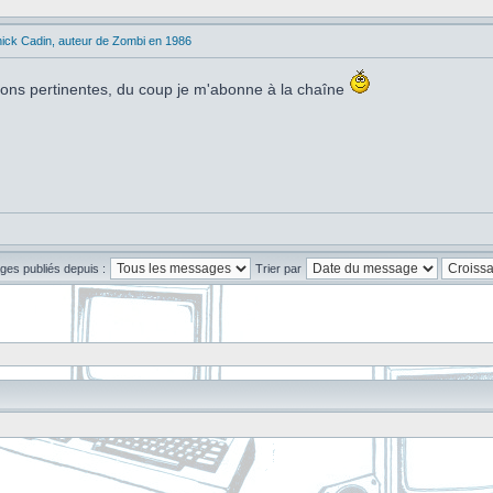
ick Cadin, auteur de Zombi en 1986
tions pertinentes, du coup je m'abonne à la chaîne
ges publiés depuis :
Trier par