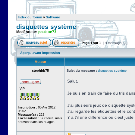
Index du forum
»
Software
disquettes système
Modérateur:
poulette73
Page
1
sur
1
[ 4 message(s) ]
Aperçu avant impression
Auteur
stephbb75
Sujet du message :
disquettes système
Salut,
VIP
Je suis en train de faire du tris d
J'ai plusieurs jeux de disquette sys
Inscription :
05 Avr 2012,
J'ai regardé les étiquettes et le con
08:02
Message(s) :
223
Y a t'il une différence ou c'est juste 
Localisation :
Sur terre, mais
souvent dans les nuages !