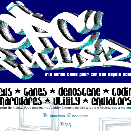
coup de main... Vous pouvez nous aider à mettre ce site à jour: n'hésitez pas à
me con
Connexion
Inscription
FAQ