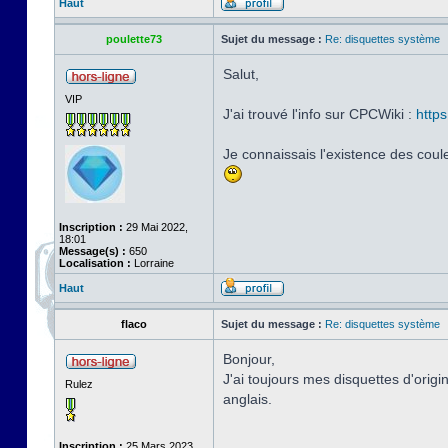
Haut
poulette73
Sujet du message :
Re: disquettes système
Salut,
VIP
J'ai trouvé l'info sur CPCWiki :
http
Je connaissais l'existence des coul
Inscription :
29 Mai 2022,
18:01
Message(s) :
650
Localisation :
Lorraine
Haut
flaco
Sujet du message :
Re: disquettes système
Bonjour,
J'ai toujours mes disquettes d'orig
Rulez
anglais.
Inscription :
25 Mars 2023,