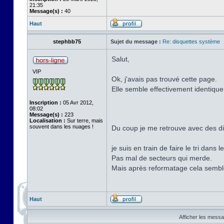
21:35
Message(s) :
40
Haut
stephbb75
Sujet du message :
Re: disquettes système
Salut,
VIP
Ok, j'avais pas trouvé cette page.
Elle semble effectivement identique
Inscription :
05 Avr 2012,
08:02
Message(s) :
223
Localisation :
Sur terre, mais
souvent dans les nuages !
Du coup je me retrouve avec des di
je suis en train de faire le tri dans
Pas mal de secteurs qui merde.
Mais après reformatage cela semble r
Haut
Afficher les messa