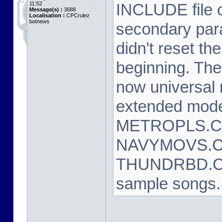
11:52
INCLUDE file o
Message(s) :
3688
Localisation :
CPCrulez
botnews
secondary para
didn't reset th
beginning. The
now universal 
extended mo
METROPLS.C
NAVYMOVS.C
THUNDRBD.CH
sample songs.