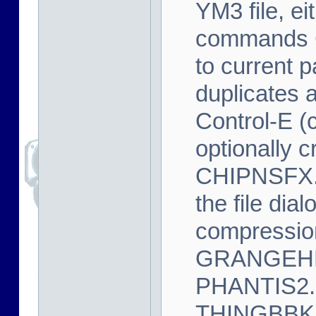
YM3 file, ei
commands C
to current p
duplicates 
Control-E (
optionally 
CHIPNSFX.I
the file dia
compressi
GRANGEHL
PHANTIS2.
THINGBBK.