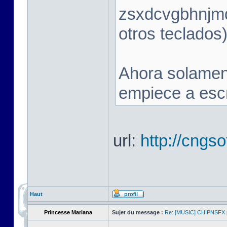
zsxdcvgbhnjmq
otros teclados)
Ahora solamen
empiece a escr
url:
http://cngso
Haut
Princesse Mariana
Sujet du message :
Re: [MUSIC] CHIPNSFX