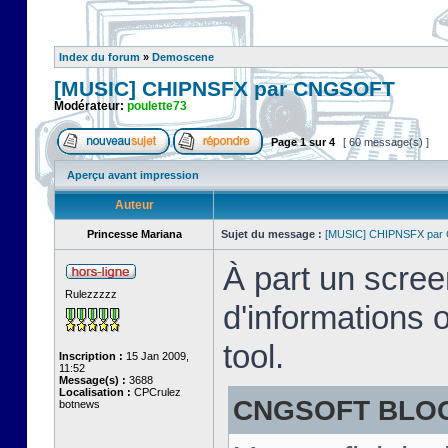
Index du forum
»
Demoscene
[MUSIC] CHIPNSFX par CNGSOFT
Modérateur:
poulette73
Page
1
sur
4
[ 60 message(s) ]
Aperçu avant impression
Auteur
Princesse Mariana
Sujet du message :
[MUSIC] CHIPNSFX pa
À part un scree
Rulezzzzz
d'informations 
tool.
Inscription :
15 Jan 2009,
11:52
Message(s) :
3688
Localisation :
CPCrulez
CNGSOFT BLOG a
botnews