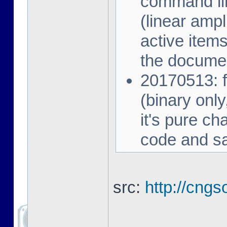
command lin
(linear amp
active item
the document
20170513: fi
(binary onl
it's pure ch
code and sa
src:
http://cngs