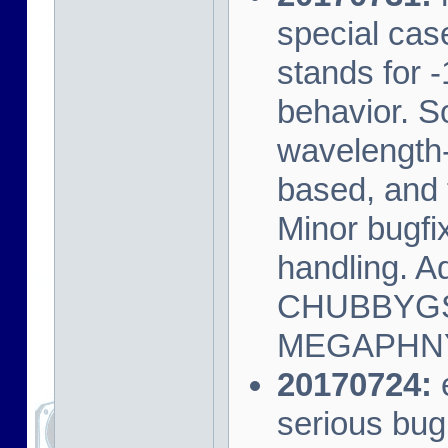
special case
stands for 
behavior. S
wavelength-
based, and 
Minor bugfi
handling.
CHUBBYGS
MEGAPHNY
20170724:
e
serious bug