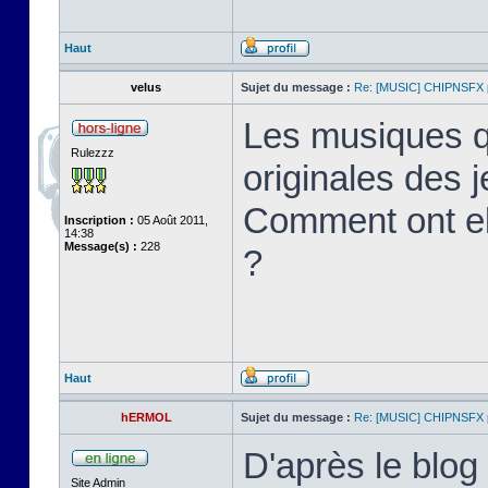
Haut
velus
Sujet du message :
Re: [MUSIC] CHIPNSFX
Les musiques qu
Rulezzz
originales des 
Comment ont el
Inscription :
05 Août 2011,
14:38
Message(s) :
228
?
Haut
hERMOL
Sujet du message :
Re: [MUSIC] CHIPNSFX
D'après le blog
Site Admin