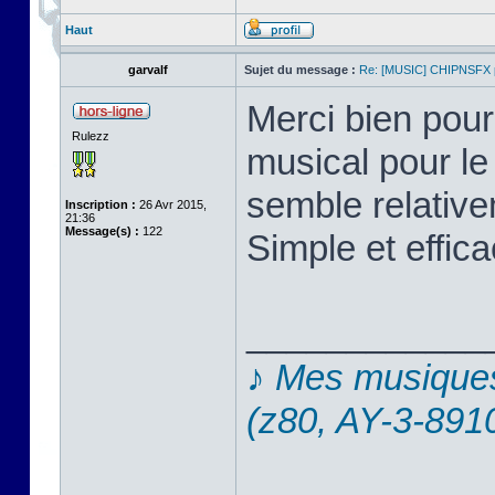
Haut
garvalf
Sujet du message :
Re: [MUSIC] CHIPNSFX
Merci bien pour
Rulezz
musical pour le
semble relative
Inscription :
26 Avr 2015,
21:36
Message(s) :
122
Simple et effica
____________
♪ Mes musique
(z80, AY-3-891