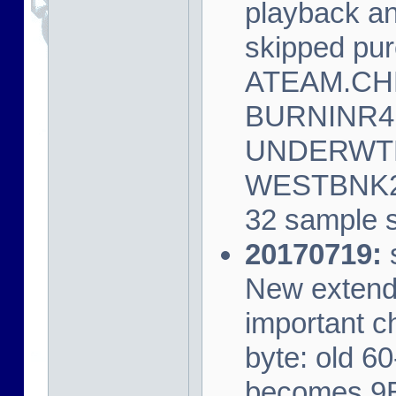
playback a
skipped pur
ATEAM.CH
BURNINR4
UNDERWTR
WESTBNK2
32 sample 
20170719:
s
New extende
important c
byte: old 6
becomes 9E