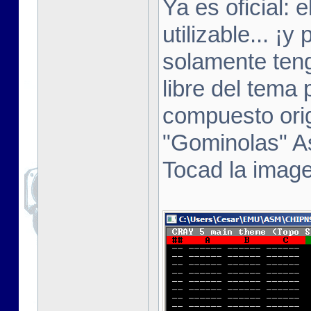
Ya es oficial:
utilizable... 
solamente ten
libre del tema 
compuesto orig
"Gominolas" As
Tocad la image