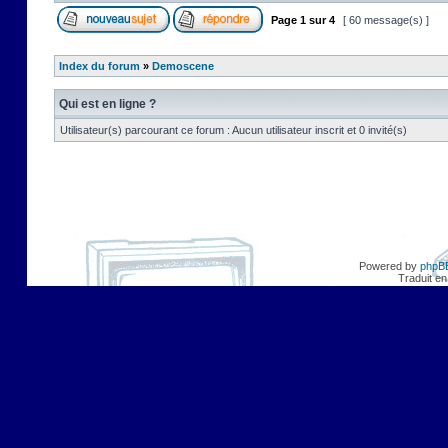
Page
1
sur
4
[ 60 message(s) ]
Index du forum
»
Demoscene
Qui est en ligne ?
Utilisateur(s) parcourant ce forum : Aucun utilisateur inscrit et 0 invité(s)
Powered by
phpB
Traduit en