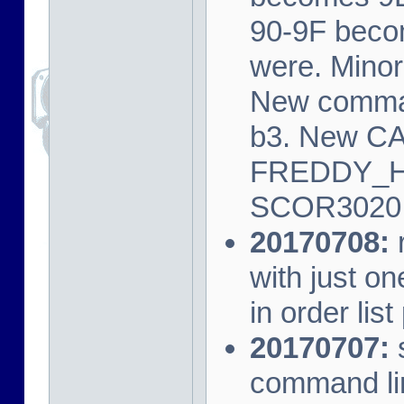
90-9F beco
were. Minor 
New command
b3. New C
FREDDY_H
SCOR3020
20170708:
r
with just o
in order lis
20170707:
s
command lin