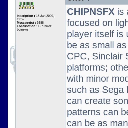
CHIPNSFX
is 
Inscription :
15 Jan 2009,
11:52
focused on lig
Message(s) :
3688
Localisation :
CPCrulez
botnews
player itself i
be as small as
CPC, Sinclair
platforms; oth
with minor modi
such as Sega 
can create son
patterns can be
can be as many