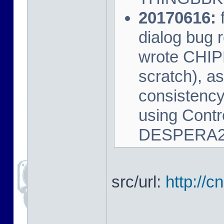
20170616:
f
dialog bug 
wrote CHIP
scratch), as
consistency
using Cont
DESPERA2
src/url:
http://c