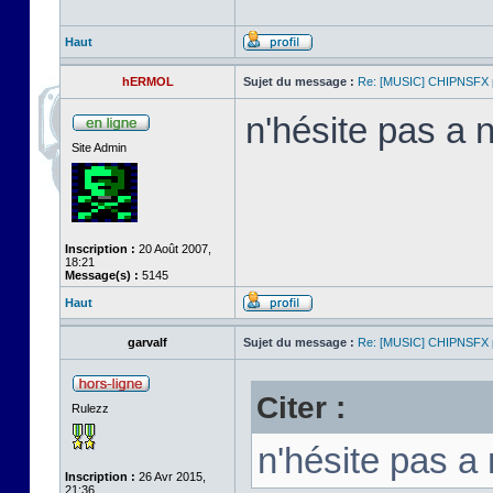
Haut
hERMOL
Sujet du message :
Re: [MUSIC] CHIPNSFX
n'hésite pas a n
Site Admin
Inscription :
20 Août 2007,
18:21
Message(s) :
5145
Haut
garvalf
Sujet du message :
Re: [MUSIC] CHIPNSFX
Citer :
Rulezz
n'hésite pas a 
Inscription :
26 Avr 2015,
21:36