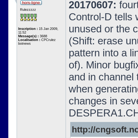
20170607:
fou
Rulezzzzz
Control-D tells
unused or the c
Inscription :
15 Jan 2009,
11:52
Message(s) :
3688
(Shift: erase u
Localisation :
CPCrulez
botnews
pattern into a li
of). Minor bugf
and in channel 
when generatin
changes in sev
DESPERA1.CH
http://cngsoft.no