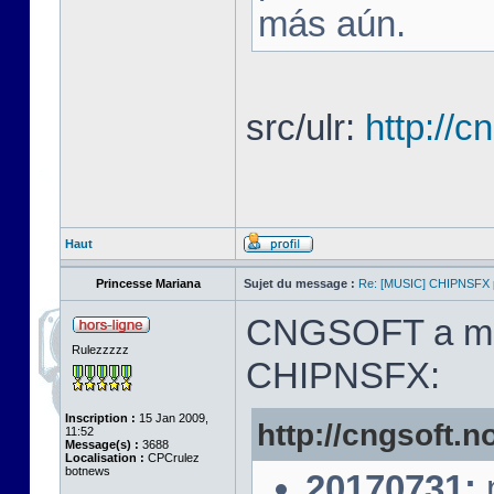
más aún.
src/ulr:
http://c
Haut
Princesse Mariana
Sujet du message :
Re: [MUSIC] CHIPNSFX
CNGSOFT a mis à
Rulezzzzz
CHIPNSFX:
Inscription :
15 Jan 2009,
http://cngsoft.n
11:52
Message(s) :
3688
Localisation :
CPCrulez
botnews
20170731:
n