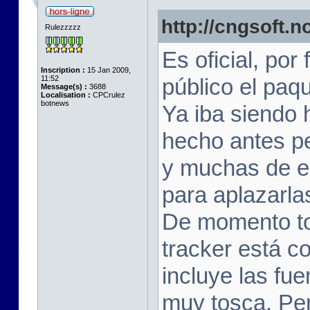
http://cngsoft.n
Rulezzzzz
Es oficial, por
Inscription :
15 Jan 2009,
11:52
público el pa
Message(s) :
3688
Localisation :
CPCrulez
botnews
Ya iba siendo 
hecho antes pe
y muchas de e
para aplazarla
De momento to
tracker está c
incluye las fue
muy tosca. Per