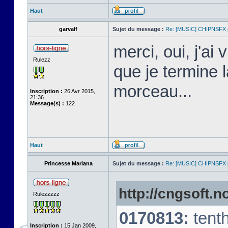
Haut
garvalf
Sujet du message :
Re: [MUSIC] CHIPNSFX
merci, oui, j'ai 
Rulezz
que je termine 
morceau...
Inscription :
26 Avr 2015,
21:36
Message(s) :
122
Haut
Princesse Mariana
Sujet du message :
Re: [MUSIC] CHIPNSFX
http://cngsoft.n
Rulezzzzz
0170813:
tent
Inscription :
15 Jan 2009,