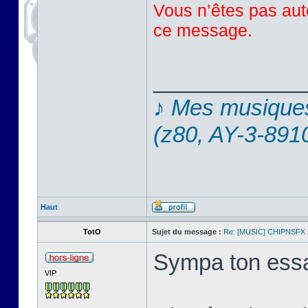
Vous n’êtes pas auto
ce message.
____________
♪ Mes musique
(z80, AY-3-891
Haut
TotO
Sujet du message :
Re: [MUSIC] CHIPNSFX
Sympa ton ess
VIP