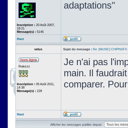
adaptations"
Inscription :
20 Août 2007,
18:21
Message(s) :
5145
Haut
velus
Sujet du message :
Re: [MUSIC] CHIPNSFX
Je n'ai pas l'im
Rulezzz
main. Il faudrai
comparer. Pour
Inscription :
05 Août 2011,
14:38
Message(s) :
228
Haut
Afficher les messages publiés depuis :