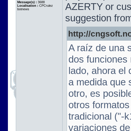
Message(s) :
3688
AZERTY or cust
Localisation :
CPCrulez
botnews
suggestion fro
http://cngsoft.no
A raíz de una 
dos funciones
lado, ahora el
a medida que se
otro, es posibl
otros format
tradicional (
variaciones de