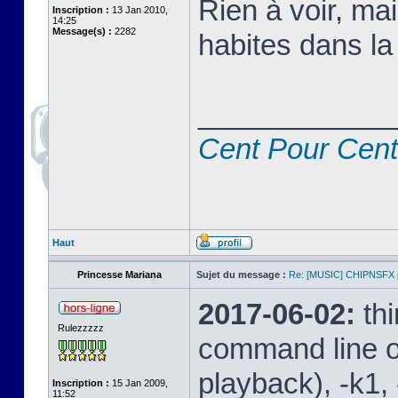
Rien à voir, ma
Inscription :
13 Jan 2010,
14:25
Message(s) :
2282
habites dans la
____________
Cent Pour Cent
Haut
Princesse Mariana
Sujet du message :
Re: [MUSIC] CHIPNSFX
2017-06-02:
th
Rulezzzzz
command line op
playback), -k1
Inscription :
15 Jan 2009,
11:52