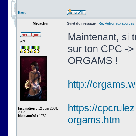
Haut
Megachur
Sujet du message :
Re: Retour aux sources
Maintenant, si 
VIP
sur ton CPC ->
ORGAMS !
http://orgams.w
https://cpcrulez
Inscription :
12 Juin 2008,
20:29
Message(s) :
1730
orgams.htm