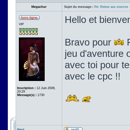
Megachur
Sujet du message :
Re: Retour aux sources
Hello et bienven
VIP
Bravo pour
F
jeu d'aventure o
avec toi pour t
avec le cpc !!
Inscription :
12 Juin 2008,
20:29
Message(s) :
1730
Haut