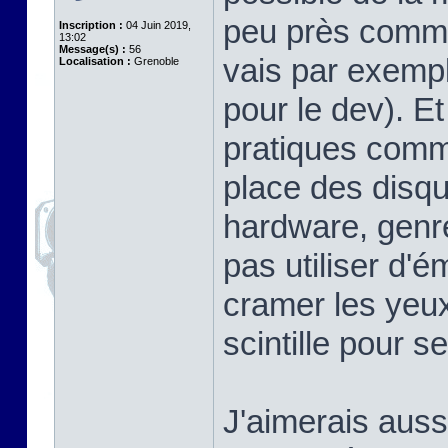
peu près comme 
Inscription :
04 Juin 2019,
13:02
Message(s) :
56
vais par exem
Localisation :
Grenoble
pour le dev). Et 
pratiques comme
place des disqu
hardware, genre
pas utiliser d'é
cramer les yeux
scintille pour s
J'aimerais aussi 