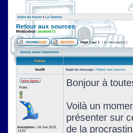
Index du forum
»
La Taverne
Retour aux sources
Modérateur:
poulette73
Page
1
sur
1
[ 10 message(s) ]
Aperçu avant impression
Auteur
fma38
Sujet du message :
Retour aux sources
Bonjour à toute
Rulez
Voilà un momen
présenter sur c
de la procrastin
Inscription :
04 Juin 2019,
13:02