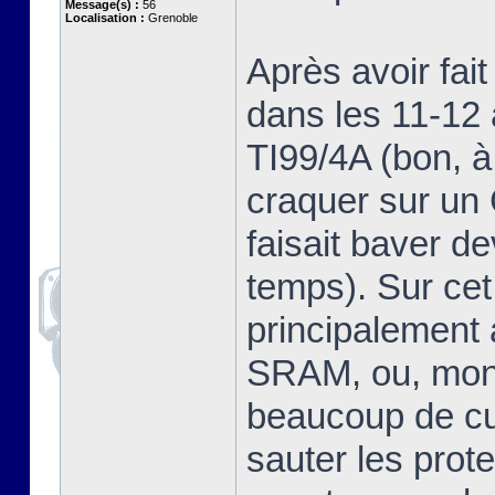
Message(s) :
56
Localisation :
Grenoble
Après avoir fai
dans les 11-12 
TI99/4A (bon, à
craquer sur u
faisait baver d
temps). Sur cet
principalement
SRAM, ou, mon 
beaucoup de cur
sauter les prot