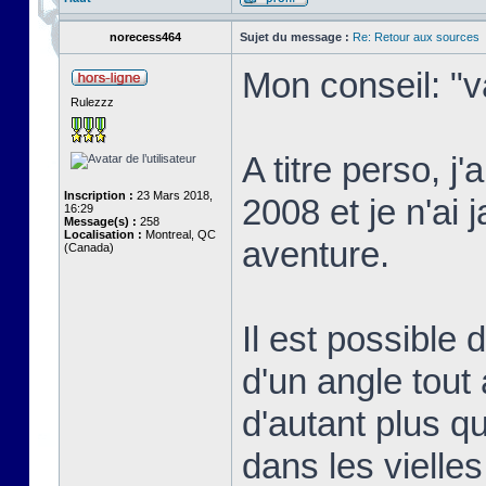
norecess464
Sujet du message :
Re: Retour aux sources
Mon conseil: "v
Rulezzz
A titre perso, j
Inscription :
23 Mars 2018,
2008 et je n'ai 
16:29
Message(s) :
258
Localisation :
Montreal, QC
aventure.
(Canada)
Il est possible
d'un angle tout 
d'autant plus qu
dans les vielle