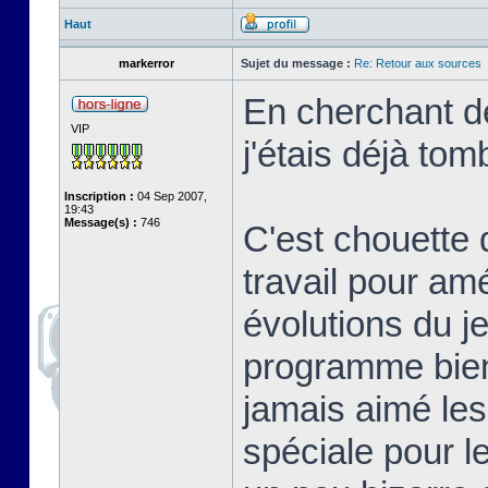
Haut
markerror
Sujet du message :
Re: Retour aux sources
En cherchant de
VIP
j'étais déjà tom
Inscription :
04 Sep 2007,
19:43
Message(s) :
746
C'est chouette 
travail pour am
évolutions du j
programme bien 
jamais aimé les
spéciale pour l