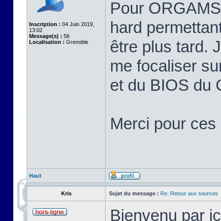
Pour ORGAMS, j
hard permettant
Inscription :
04 Juin 2019,
13:02
Message(s) :
56
être plus tard.
Localisation :
Grenoble
me focaliser su
et du BIOS du
Merci pour ces 
Haut
Kris
Sujet du message :
Re: Retour aux sources
Bienvenu par ic