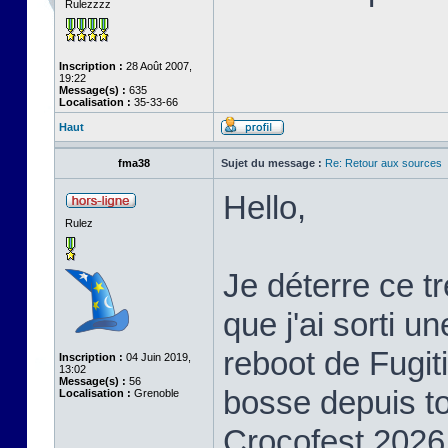
Rulezzzz
Inscription :
28 Août 2007,
19:22
Message(s) :
635
Localisation :
35-33-66
Haut
fma38
Sujet du message :
Re: Retour aux sources
Hello,
Rulez
Je déterre ce t
que j'ai sorti u
reboot de Fugiti
Inscription :
04 Juin 2019,
13:02
Message(s) :
56
bosse depuis to
Localisation :
Grenoble
Crocofest 2026 