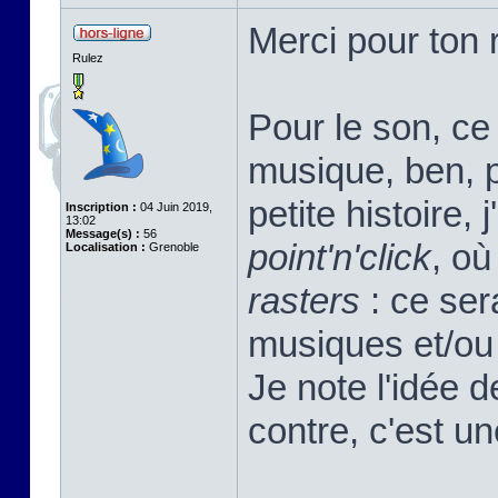
Merci pour ton r
Rulez
Pour le son, ce 
musique, ben, pa
petite histoire, 
Inscription :
04 Juin 2019,
13:02
Message(s) :
56
point'n'click
, où
Localisation :
Grenoble
rasters
: ce sera
musiques et/ou 
Je note l'idée 
contre, c'est u