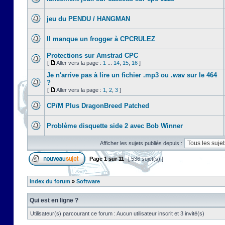
jeu du PENDU / HANGMAN
Il manque un frogger à CPCRULEZ
Protections sur Amstrad CPC
[
Aller vers la page :
1
...
14
,
15
,
16
]
Je n'arrive pas à lire un fichier .mp3 ou .wav sur le 464
?
[
Aller vers la page :
1
,
2
,
3
]
CP/M Plus DragonBreed Patched
Problème disquette side 2 avec Bob Winner
Afficher les sujets publiés depuis :
Page
1
sur
11
[ 536 sujet(s) ]
Index du forum
»
Software
Qui est en ligne ?
Utilisateur(s) parcourant ce forum : Aucun utilisateur inscrit et 3 invité(s)