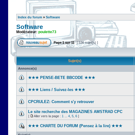
Index du forum
»
Software
Software
Modérateur:
poulette73
Page
1
sur
11
[ 536 sujet(s) ]
Sujet(s)
Annonce(s)
★★★ PENSE-BETE BBCODE ★★★
★★★ Liens / Suivez-les ★★★
CPCRULEZ: Comment s'y retrouver‎
Le site recherche des MAGAZINES AMSTRAD CPC
[
Aller vers la page :
1
...
4
,
5
,
6
]
★★★ CHARTE DU FORUM (Pensez à la lire) ★★★