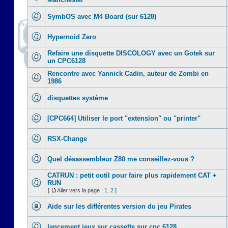
SymbOS avec M4 Board (sur 6128)
Hypernoid Zero
Refaire une disquette DISCOLOGY avec un Gotek sur
un CPC6128
Rencontre avec Yannick Cadin, auteur de Zombi en
1986
disquettes système
[CPC664] Utiliser le port "extension" ou "printer"
RSX-Change
Quel désassembleur Z80 me conseillez-vous ?
CATRUN : petit outil pour faire plus rapidement CAT +
RUN
[
Aller vers la page :
1
,
2
]
Aide sur les différentes version du jeu Pirates
lancement jeux sur cassette sur cpc 6128