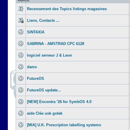
Sujet(s)
Recensement des Topics listings magasines
Liens, Contacts ...
SINTAXIA
SABRINA - AMSTRAD CPC 6128
logiciel serveur J & Leon
dams
FutureOS
FutureOS update...
[NEW] Encontra ’26 for SymbOS 4.0
aide Clée usb gotek
[MIA] U.K. Prescription labelling systems