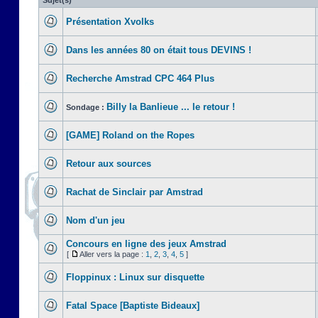
Sujet(s)
Présentation Xvolks
Dans les années 80 on était tous DEVINS !
Recherche Amstrad CPC 464 Plus
Billy la Banlieue ... le retour !
Sondage :
[GAME] Roland on the Ropes
Retour aux sources
Rachat de Sinclair par Amstrad
Nom d'un jeu
Concours en ligne des jeux Amstrad
[
Aller vers la page :
1
,
2
,
3
,
4
,
5
]
Floppinux : Linux sur disquette
Fatal Space [Baptiste Bideaux]