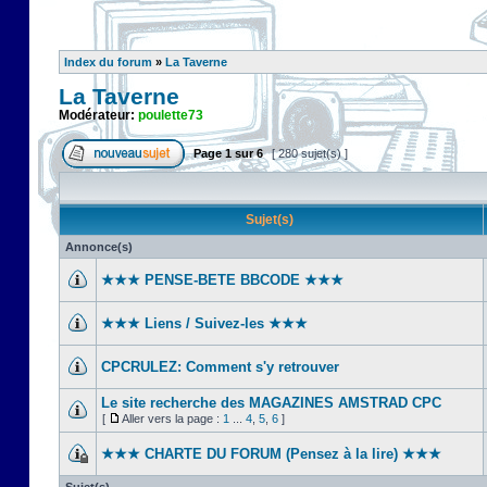
Index du forum
»
La Taverne
La Taverne
Modérateur:
poulette73
Page
1
sur
6
[ 280 sujet(s) ]
Sujet(s)
Annonce(s)
★★★ PENSE-BETE BBCODE ★★★
★★★ Liens / Suivez-les ★★★
CPCRULEZ: Comment s'y retrouver‎
Le site recherche des MAGAZINES AMSTRAD CPC
[
Aller vers la page :
1
...
4
,
5
,
6
]
★★★ CHARTE DU FORUM (Pensez à la lire) ★★★