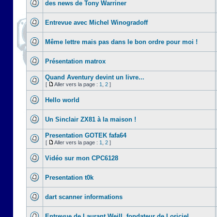
des news de Tony Warriner
Entrevue avec Michel Winogradoff
Même lettre mais pas dans le bon ordre pour moi !
Présentation matrox
Quand Aventury devint un livre...
[
Aller vers la page :
1
,
2
]
Hello world
Un Sinclair ZX81 à la maison !
Presentation GOTEK fafa64
[
Aller vers la page :
1
,
2
]
Vidéo sur mon CPC6128
Presentation t0k
dart scanner informations
Entrevue de Laurant Weill, fondateur de Loriciel