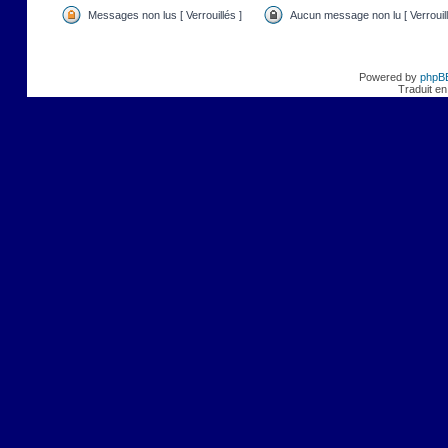
Messages non lus [ Verrouillés ]
Aucun message non lu [ Verrouill
Powered by
phpB
Traduit en