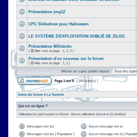
Présentation jmg12
CPC Slideshow pour Halloween
LE SYSTÈME D'EXPLOITATION OUBLIÉ DE ZILOG
Présentation Millsticks
[
Aller vers la page :
1
,
2
,
3
]
Présentation d'un nouveau sur le forum
[
Aller vers la page :
1
,
2
]
Afficher les sujets publiés depuis :
Page
1
sur
6
[ 280 sujet(s) ]
Index du forum
»
La Taverne
Qui est en ligne ?
Utilisateur(s) parcourant ce forum : Aucun utilisateur inscrit et 11 invité(s)
Messages non lus
Aucun message non lu
Messages non lus [ Populaires ]
Aucun message non lu [ Populair