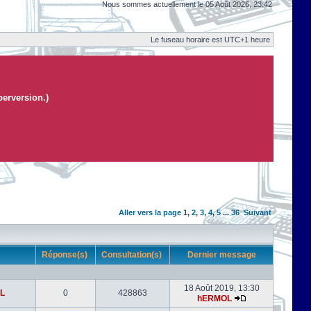
Nous sommes actuellement le 05 Août 2026, 23:42
Le fuseau horaire est UTC+1 heure
perversion.)
Aller vers la page
1
,
2
,
3
,
4
,
5
...
36
Suivant
r
Réponse(s)
Consultation(s)
Dernier message
18 Août 2019, 13:30
L
0
428863
hERMOL