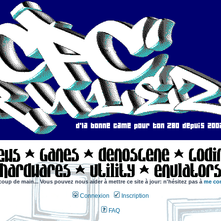
coup de main... Vous pouvez nous aider à mettre ce site à jour: n'hésitez pas à
me con
Connexion
Inscription
FAQ