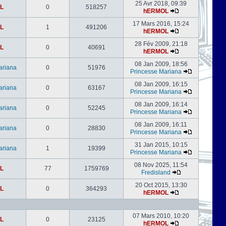
25 Avr 2018, 09:39
L
0
518257
hERMOL
17 Mars 2016, 15:24
L
1
491206
hERMOL
28 Fév 2009, 21:18
L
0
40691
hERMOL
08 Jan 2009, 18:56
ariana
0
51976
Princesse Mariana
08 Jan 2009, 16:15
ariana
0
63167
Princesse Mariana
08 Jan 2009, 16:14
ariana
0
52245
Princesse Mariana
08 Jan 2009, 16:11
ariana
0
28830
Princesse Mariana
31 Jan 2015, 10:15
ariana
1
19399
Princesse Mariana
08 Nov 2025, 11:54
L
77
1759769
Fredisland
20 Oct 2015, 13:30
L
0
364293
hERMOL
07 Mars 2010, 10:20
L
0
23125
hERMOL