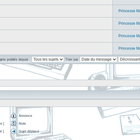
Princesse M
Princesse M
Princesse M
Princesse M
ujets publiés depuis :
Trier par
Annonce
e ]
Note
é ]
Sujet déplacé