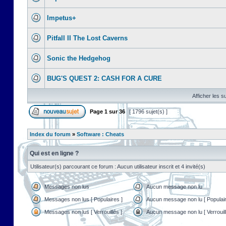
Impetus+
Pitfall II The Lost Caverns
Sonic the Hedgehog
BUG'S QUEST 2: CASH FOR A CURE
Afficher les s
Page
1
sur
36
[ 1796 sujet(s) ]
Index du forum
»
Software : Cheats
Qui est en ligne ?
Utilisateur(s) parcourant ce forum : Aucun utilisateur inscrit et 4 invité(s)
Messages non lus
Aucun message non lu
Messages non lus [ Populaires ]
Aucun message non lu [ Populair
Messages non lus [ Verrouillés ]
Aucun message non lu [ Verrouill