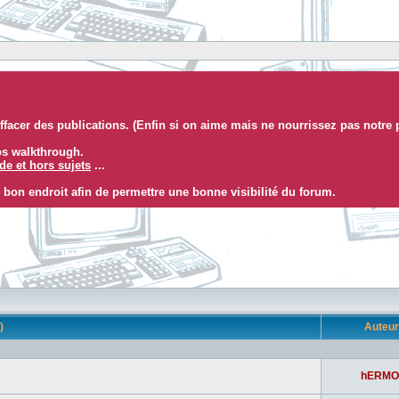
facer des publications. (Enfin si on aime mais ne nourrissez pas notre 
eos walkthrough.
e et hors sujets
...
 bon endroit afin de permettre une bonne visibilité du forum.
s)
Auteu
hERMO