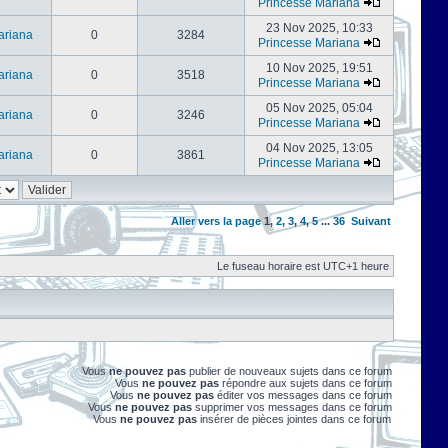
Princesse Mariana
23 Nov 2025, 10:33
ariana
0
3284
Princesse Mariana
10 Nov 2025, 19:51
ariana
0
3518
Princesse Mariana
05 Nov 2025, 05:04
ariana
0
3246
Princesse Mariana
04 Nov 2025, 13:05
ariana
0
3861
Princesse Mariana
Aller vers la page
1
,
2
,
3
,
4
,
5
...
36
Suivant
Le fuseau horaire est UTC+1 heure
Vous
ne pouvez pas
publier de nouveaux sujets dans ce forum
Vous
ne pouvez pas
répondre aux sujets dans ce forum
Vous
ne pouvez pas
éditer vos messages dans ce forum
Vous
ne pouvez pas
supprimer vos messages dans ce forum
Vous
ne pouvez pas
insérer de pièces jointes dans ce forum