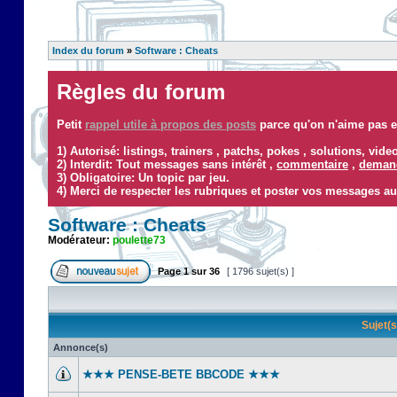
Index du forum
»
Software : Cheats
Règles du forum
Petit
rappel utile à propos des posts
parce qu'on n'aime pas ef
1) Autorisé: listings, trainers , patchs, pokes , solutions, vid
2) Interdit: Tout messages sans intérêt ,
commentaire
,
demand
3) Obligatoire: Un topic par jeu.
4) Merci de respecter les rubriques et poster vos messages au
Software : Cheats
Modérateur:
poulette73
Page
1
sur
36
[ 1796 sujet(s) ]
Sujet(
Annonce(s)
★★★ PENSE-BETE BBCODE ★★★