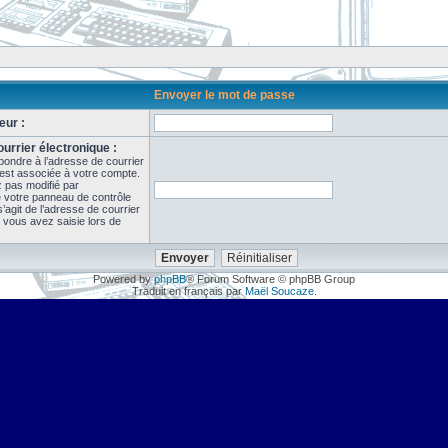
Envoyer le mot de passe
eur :
urrier électronique :
pondre à l’adresse de courrier
 est associée à votre compte.
z pas modifié par
de votre panneau de contrôle
il s’agit de l’adresse de courrier
 vous avez saisie lors de
Powered by
phpBB
® Forum Software © phpBB Group
Traduit en français par
Maël Soucaze
.