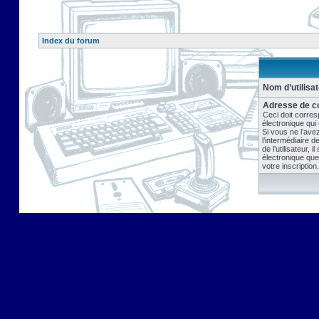
Index du forum
Nom d’utilisat
Adresse de co
Ceci doit corres
électronique qui
Si vous ne l’ave
l’intermédiaire 
de l’utilisateur, 
électronique que
votre inscription.