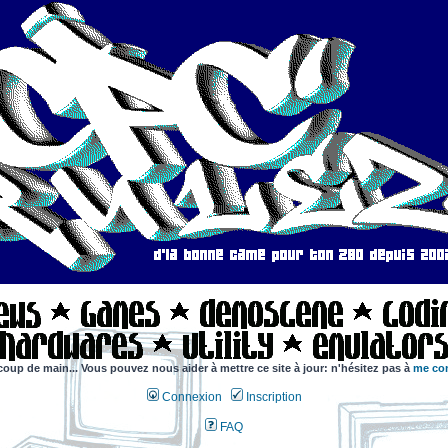
coup de main... Vous pouvez nous aider à mettre ce site à jour: n'hésitez pas à
me con
Connexion
Inscription
FAQ