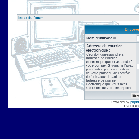
Index du forum
Envoyer 
Nom d’utilisateur :
Adresse de courrier
électronique :
Ceci doit correspondre à
l’adresse de courrier
électronique qui est associée à
votre compte. Si vous ne l’avez
pas modifié par l’intermédiaire
de votre panneau de contrôle
de l’utilisateur, il s’agit de
l’adresse de courrier
électronique que vous avez
saisie lors de votre inscription.
Powered by
phpB
Traduit en