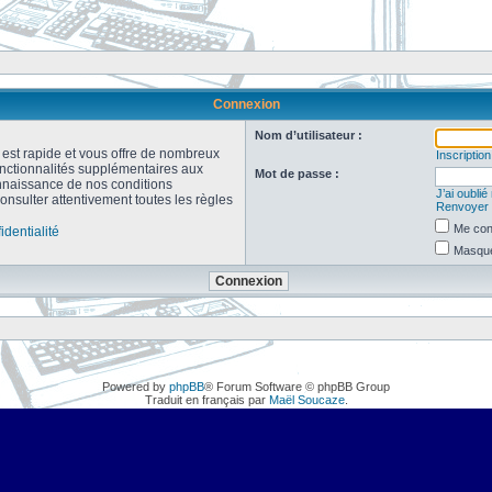
Connexion
Nom d’utilisateur :
n est rapide et vous offre de nombreux
Inscription
onctionnalités supplémentaires aux
Mot de passe :
connaissance de nos conditions
J’ai oubli
consulter attentivement toutes les règles
Renvoyer l
Me con
identialité
Masquer
Powered by
phpBB
® Forum Software © phpBB Group
Traduit en français par
Maël Soucaze
.