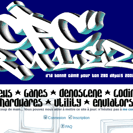
coup de main... Vous pouvez nous aider à mettre ce site à jour: n'hésitez pas à
me con
Connexion
Inscription
FAQ