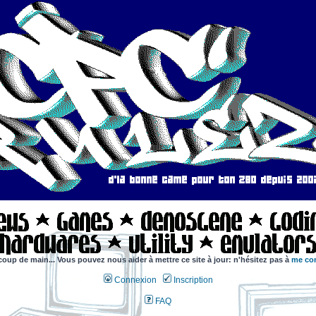
coup de main... Vous pouvez nous aider à mettre ce site à jour: n'hésitez pas à
me con
Connexion
Inscription
FAQ