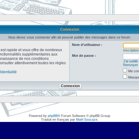
Connexion
Vous devez vous connecter afin de pouvoir publier des messages dans ce forum.
Nom d’utilisateur :
n est rapide et vous offre de nombreux
Inscription
onctionnalités supplémentaires aux
Mot de passe :
connaissance de nos conditions
J’ai oubli
consulter attentivement toutes les règles
Renvoyer l
Me con
identialité
Masquer
Powered by
phpBB
® Forum Software © phpBB Group
Traduit en français par
Maël Soucaze
.