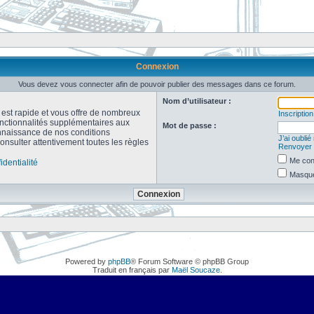
Connexion
Vous devez vous connecter afin de pouvoir publier des messages dans ce forum.
Nom d’utilisateur :
n est rapide et vous offre de nombreux
Inscription
onctionnalités supplémentaires aux
Mot de passe :
connaissance de nos conditions
J’ai oubli
consulter attentivement toutes les règles
Renvoyer l
Me con
identialité
Masquer
Powered by
phpBB
® Forum Software © phpBB Group
Traduit en français par
Maël Soucaze
.