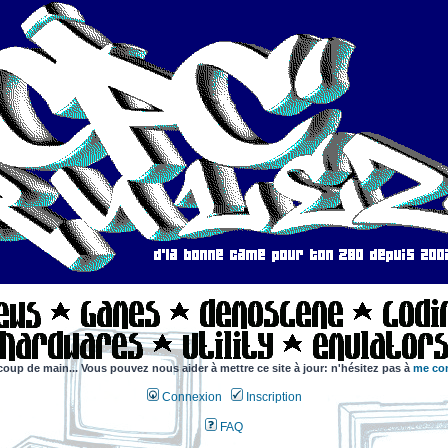
coup de main... Vous pouvez nous aider à mettre ce site à jour: n'hésitez pas à
me con
Connexion
Inscription
FAQ