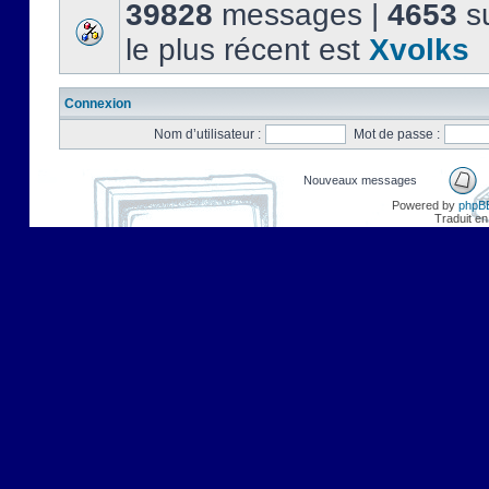
39828
messages |
4653
su
le plus récent est
Xvolks
Connexion
Nom d’utilisateur :
Mot de passe :
Nouveaux messages
Powered by
phpB
Traduit en