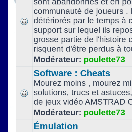
sont abandonnés et en po
communauté de joueurs . I
détériorés par le temps à
support sur lequel ils repo
grosse partie de l'histoire 
risquent d'être perdus à tou
Modérateur:
poulette73
Software : Cheats
Mourez moins , mourez mi
solutions, trucs et astuce
de jeux vidéo AMSTRAD 
Modérateur:
poulette73
Émulation