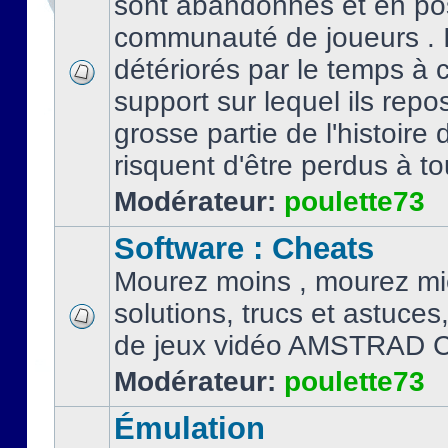
sont abandonnés et en po
communauté de joueurs . I
détériorés par le temps à
support sur lequel ils repo
grosse partie de l'histoire 
risquent d'être perdus à tou
Modérateur:
poulette73
Software : Cheats
Mourez moins , mourez mi
solutions, trucs et astuce
de jeux vidéo AMSTRAD 
Modérateur:
poulette73
Émulation