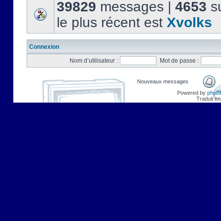
39829
messages |
4653
su
le plus récent est
Xvolks
Connexion
Nom d’utilisateur :
Mot de passe :
Nouveaux messages
Powered by
phpB
Traduit en