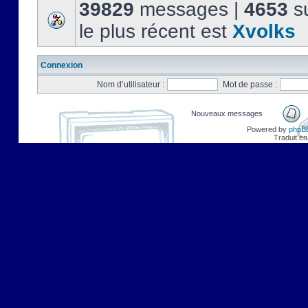
39829
messages |
4653
su
le plus récent est
Xvolks
Connexion
Nom d’utilisateur :
Mot de passe :
Nouveaux messages
Powered by
phpB
Traduit en