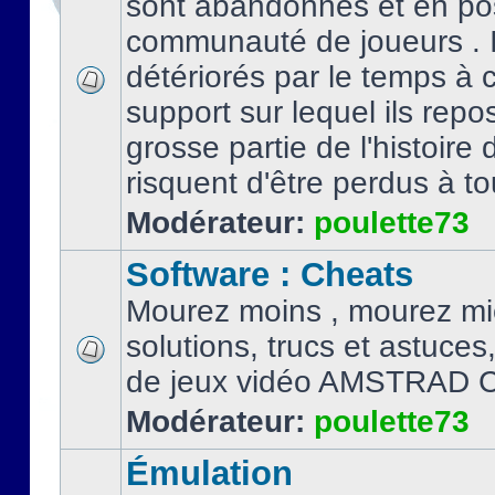
sont abandonnés et en po
communauté de joueurs . I
détériorés par le temps à
support sur lequel ils repo
grosse partie de l'histoire 
risquent d'être perdus à tou
Modérateur:
poulette73
Software : Cheats
Mourez moins , mourez mi
solutions, trucs et astuce
de jeux vidéo AMSTRAD 
Modérateur:
poulette73
Émulation