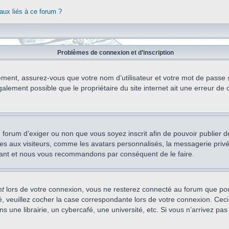
aux liés à ce forum ?
Problèmes de connexion et d’inscription
ement, assurez-vous que votre nom d’utilisateur et votre mot de passe soi
alement possible que le propriétaire du site internet ait une erreur de c
 du forum d’exiger ou non que vous soyez inscrit afin de pouvoir publie
s aux visiteurs, comme les avatars personnalisés, la messagerie privée,
nstant et nous vous recommandons par conséquent de le faire.
nt
lors de votre connexion, vous ne resterez connecté au forum que pou
cté, veuillez cocher la case correspondante lors de votre connexion. C
 une librairie, un cybercafé, une université, etc. Si vous n’arrivez pas 