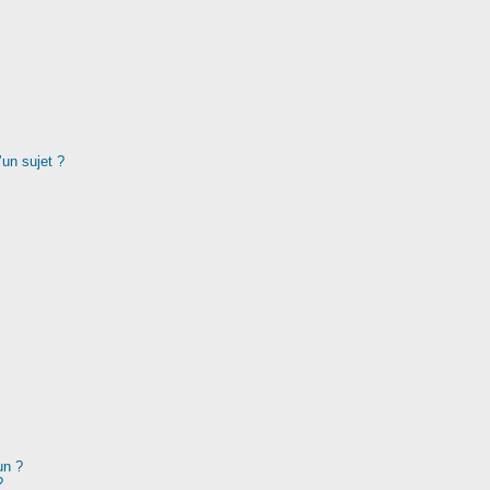
’un sujet ?
un ?
?