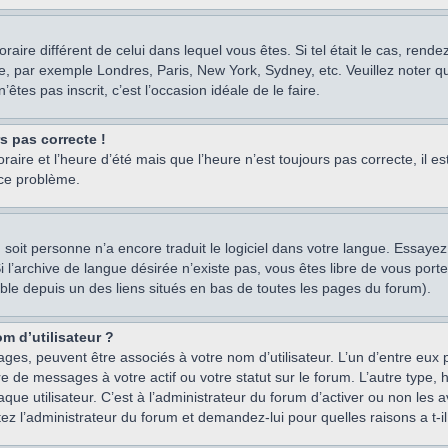
oraire différent de celui dans lequel vous êtes. Si tel était le cas, rend
e, par exemple Londres, Paris, New York, Sydney, etc. Veuillez noter q
’êtes pas inscrit, c’est l’occasion idéale de le faire.
rs pas correcte !
raire et l’heure d’été mais que l’heure n’est toujours pas correcte, il e
 ce problème.
um, soit personne n’a encore traduit le logiciel dans votre langue. Essay
 Si l’archive de langue désirée n’existe pas, vous êtes libre de vous po
ssible depuis un des liens situés en bas de toutes les pages du forum).
m d’utilisateur ?
ages, peuvent être associés à votre nom d’utilisateur. L’un d’entre eu
re de messages à votre actif ou votre statut sur le forum. L’autre type
e utilisateur. C’est à l’administrateur du forum d’activer ou non les a
tez l’administrateur du forum et demandez-lui pour quelles raisons a t-il