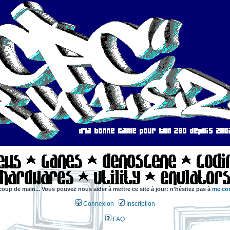
coup de main... Vous pouvez nous aider à mettre ce site à jour: n'hésitez pas à
me con
Connexion
Inscription
FAQ