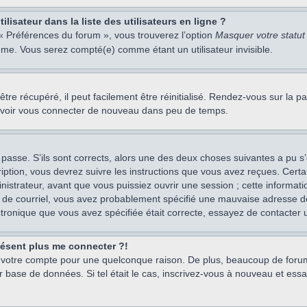
isateur dans la liste des utilisateurs en ligne ?
 « Préférences du forum », vous trouverez l’option
Masquer votre statut 
me. Vous serez compté(e) comme étant un utilisateur invisible.
re récupéré, il peut facilement être réinitialisé. Rendez-vous sur la 
ouvoir vous connecter de nouveau dans peu de temps.
 passe. S’ils sont corrects, alors une des deux choses suivantes a pu s’
iption, vous devrez suivre les instructions que vous avez reçues. Cert
istrateur, avant que vous puissiez ouvrir une session ; cette information
s de courriel, vous avez probablement spécifié une mauvaise adresse de c
ectronique que vous avez spécifiée était correcte, essayez de contacter 
présent plus me connecter ?!
mé votre compte pour une quelconque raison. De plus, beaucoup de forum
eur base de données. Si tel était le cas, inscrivez-vous à nouveau et ess