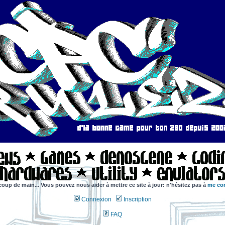
coup de main... Vous pouvez nous aider à mettre ce site à jour: n'hésitez pas à
me con
Connexion
Inscription
FAQ