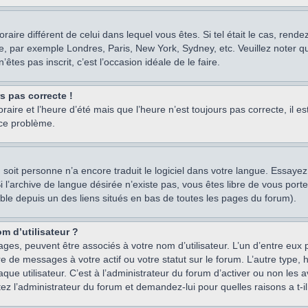
oraire différent de celui dans lequel vous êtes. Si tel était le cas, rend
e, par exemple Londres, Paris, New York, Sydney, etc. Veuillez noter q
’êtes pas inscrit, c’est l’occasion idéale de le faire.
rs pas correcte !
raire et l’heure d’été mais que l’heure n’est toujours pas correcte, il e
 ce problème.
um, soit personne n’a encore traduit le logiciel dans votre langue. Essay
 Si l’archive de langue désirée n’existe pas, vous êtes libre de vous po
ssible depuis un des liens situés en bas de toutes les pages du forum).
m d’utilisateur ?
ages, peuvent être associés à votre nom d’utilisateur. L’un d’entre eu
re de messages à votre actif ou votre statut sur le forum. L’autre type
e utilisateur. C’est à l’administrateur du forum d’activer ou non les a
tez l’administrateur du forum et demandez-lui pour quelles raisons a t-il