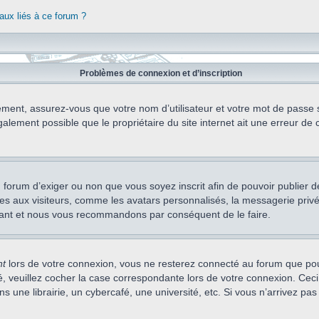
aux liés à ce forum ?
Problèmes de connexion et d’inscription
ement, assurez-vous que votre nom d’utilisateur et votre mot de passe soi
alement possible que le propriétaire du site internet ait une erreur de c
 du forum d’exiger ou non que vous soyez inscrit afin de pouvoir publie
s aux visiteurs, comme les avatars personnalisés, la messagerie privée,
nstant et nous vous recommandons par conséquent de le faire.
nt
lors de votre connexion, vous ne resterez connecté au forum que pou
cté, veuillez cocher la case correspondante lors de votre connexion. C
 une librairie, un cybercafé, une université, etc. Si vous n’arrivez pas 