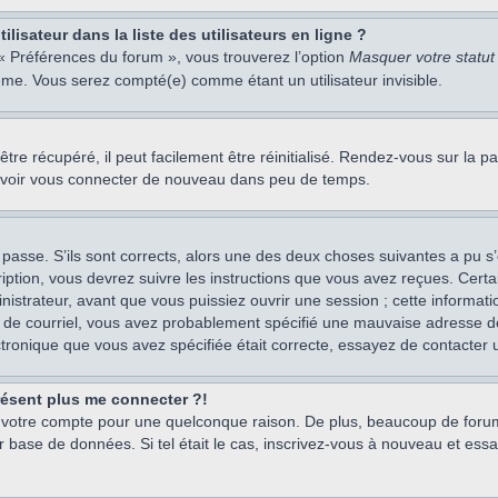
isateur dans la liste des utilisateurs en ligne ?
 « Préférences du forum », vous trouverez l’option
Masquer votre statut 
me. Vous serez compté(e) comme étant un utilisateur invisible.
re récupéré, il peut facilement être réinitialisé. Rendez-vous sur la 
ouvoir vous connecter de nouveau dans peu de temps.
 passe. S’ils sont corrects, alors une des deux choses suivantes a pu s’
iption, vous devrez suivre les instructions que vous avez reçues. Cert
istrateur, avant que vous puissiez ouvrir une session ; cette information
s de courriel, vous avez probablement spécifié une mauvaise adresse de c
ectronique que vous avez spécifiée était correcte, essayez de contacter 
présent plus me connecter ?!
mé votre compte pour une quelconque raison. De plus, beaucoup de forum
eur base de données. Si tel était le cas, inscrivez-vous à nouveau et ess