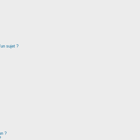
’un sujet ?
un ?
?