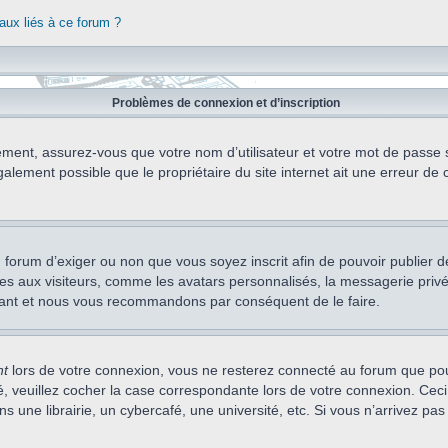
aux liés à ce forum ?
Problèmes de connexion et d’inscription
ement, assurez-vous que votre nom d’utilisateur et votre mot de passe soi
alement possible que le propriétaire du site internet ait une erreur de c
 du forum d’exiger ou non que vous soyez inscrit afin de pouvoir publie
s aux visiteurs, comme les avatars personnalisés, la messagerie privée,
nstant et nous vous recommandons par conséquent de le faire.
nt
lors de votre connexion, vous ne resterez connecté au forum que pou
cté, veuillez cocher la case correspondante lors de votre connexion. C
 une librairie, un cybercafé, une université, etc. Si vous n’arrivez pas 