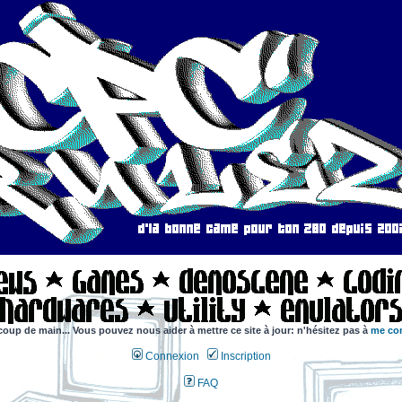
coup de main... Vous pouvez nous aider à mettre ce site à jour: n'hésitez pas à
me con
Connexion
Inscription
FAQ