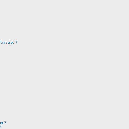
’un sujet ?
un ?
?