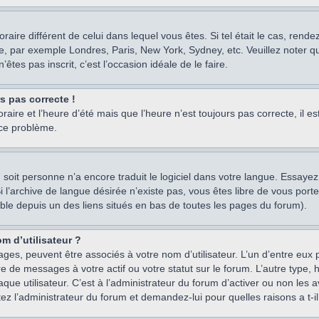
oraire différent de celui dans lequel vous êtes. Si tel était le cas, rend
e, par exemple Londres, Paris, New York, Sydney, etc. Veuillez noter q
’êtes pas inscrit, c’est l’occasion idéale de le faire.
rs pas correcte !
raire et l’heure d’été mais que l’heure n’est toujours pas correcte, il e
 ce problème.
um, soit personne n’a encore traduit le logiciel dans votre langue. Essay
 Si l’archive de langue désirée n’existe pas, vous êtes libre de vous po
ssible depuis un des liens situés en bas de toutes les pages du forum).
m d’utilisateur ?
ages, peuvent être associés à votre nom d’utilisateur. L’un d’entre eu
re de messages à votre actif ou votre statut sur le forum. L’autre type
e utilisateur. C’est à l’administrateur du forum d’activer ou non les a
tez l’administrateur du forum et demandez-lui pour quelles raisons a t-il