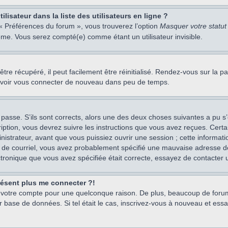
isateur dans la liste des utilisateurs en ligne ?
 « Préférences du forum », vous trouverez l’option
Masquer votre statut 
me. Vous serez compté(e) comme étant un utilisateur invisible.
re récupéré, il peut facilement être réinitialisé. Rendez-vous sur la 
ouvoir vous connecter de nouveau dans peu de temps.
 passe. S’ils sont corrects, alors une des deux choses suivantes a pu s’
iption, vous devrez suivre les instructions que vous avez reçues. Cert
istrateur, avant que vous puissiez ouvrir une session ; cette information
s de courriel, vous avez probablement spécifié une mauvaise adresse de c
ectronique que vous avez spécifiée était correcte, essayez de contacter 
présent plus me connecter ?!
mé votre compte pour une quelconque raison. De plus, beaucoup de forum
eur base de données. Si tel était le cas, inscrivez-vous à nouveau et ess