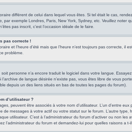
oraire différent de celui dans lequel vous êtes. Si tel était le cas, rend
e, par exemple Londres, Paris, New York, Sydney, etc. Veuillez noter q
’êtes pas inscrit, c’est l’occasion idéale de le faire.
rs pas correcte !
raire et l’heure d’été mais que l’heure n’est toujours pas correcte, il e
 ce problème.
um, soit personne n’a encore traduit le logiciel dans votre langue. Essay
 Si l’archive de langue désirée n’existe pas, vous êtes libre de vous po
ssible depuis un des liens situés en bas de toutes les pages du forum).
m d’utilisateur ?
ages, peuvent être associés à votre nom d’utilisateur. L’un d’entre eu
re de messages à votre actif ou votre statut sur le forum. L’autre type
e utilisateur. C’est à l’administrateur du forum d’activer ou non les a
tez l’administrateur du forum et demandez-lui pour quelles raisons a t-il