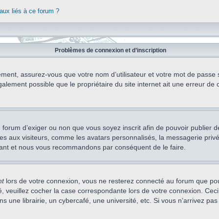
aux liés à ce forum ?
Problèmes de connexion et d’inscription
ement, assurez-vous que votre nom d’utilisateur et votre mot de passe soi
alement possible que le propriétaire du site internet ait une erreur de c
 du forum d’exiger ou non que vous soyez inscrit afin de pouvoir publie
s aux visiteurs, comme les avatars personnalisés, la messagerie privée,
nstant et nous vous recommandons par conséquent de le faire.
nt
lors de votre connexion, vous ne resterez connecté au forum que pou
cté, veuillez cocher la case correspondante lors de votre connexion. C
 une librairie, un cybercafé, une université, etc. Si vous n’arrivez pas 