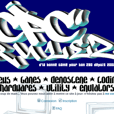
coup de main... Vous pouvez nous aider à mettre ce site à jour: n'hésitez pas à
me con
Connexion
Inscription
FAQ