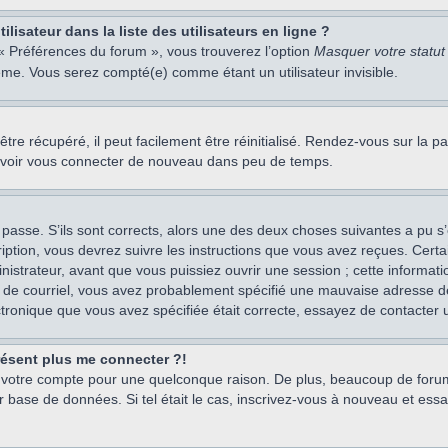
isateur dans la liste des utilisateurs en ligne ?
 « Préférences du forum », vous trouverez l’option
Masquer votre statut 
me. Vous serez compté(e) comme étant un utilisateur invisible.
re récupéré, il peut facilement être réinitialisé. Rendez-vous sur la 
ouvoir vous connecter de nouveau dans peu de temps.
 passe. S’ils sont corrects, alors une des deux choses suivantes a pu s’
iption, vous devrez suivre les instructions que vous avez reçues. Cert
istrateur, avant que vous puissiez ouvrir une session ; cette information
s de courriel, vous avez probablement spécifié une mauvaise adresse de c
ectronique que vous avez spécifiée était correcte, essayez de contacter 
présent plus me connecter ?!
mé votre compte pour une quelconque raison. De plus, beaucoup de forum
eur base de données. Si tel était le cas, inscrivez-vous à nouveau et ess