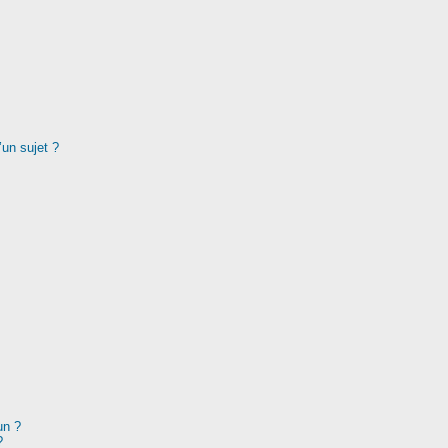
’un sujet ?
un ?
?